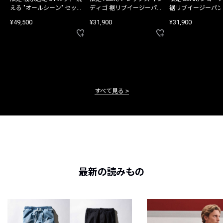
える "オールシーン" セット
ディゴ 裾リブイージーパン
裾リブイージーパン
アップ
ツ
¥49,500
¥31,900
¥31,900
すべて見る
最新の読みもの