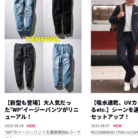
【新型も登場】大人気だっ
【吸水速乾、UV
た”WP”イージーパンツがリニ
るetc.】シーン
ューアル！
セットアップ！
NEW
NEW
2026.08.08
2026.08.07
“WP”のイージーパンツを徹底解説&コーデ
RECOMMEND ITEM vol.33