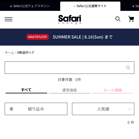
Safari公式ウェブマガジン
Safari公式通販サイト
Sa
ホーム
#無造作ヘア
対象件数 : 0件
すべて
通常価格
セール価格
絞り込み
人気順
0 件