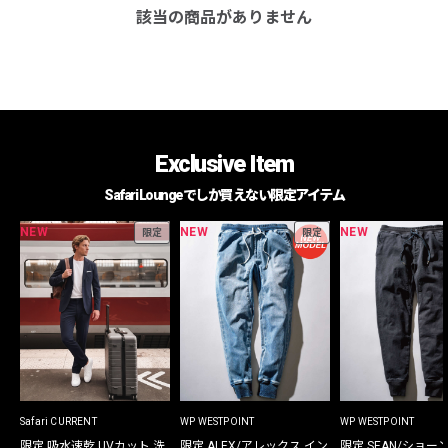
該当の商品がありません
Exclusive Item
Safari Loungeでしか買えない限定アイテム
NEW
NEW
NEW
限定
限定
Safari CURRENT
WP WESTPOINT
WP WESTPOINT
限定 吸水速乾 UVカット 洗
限定 ALEX/アレックス イン
限定 SEAN/ショー