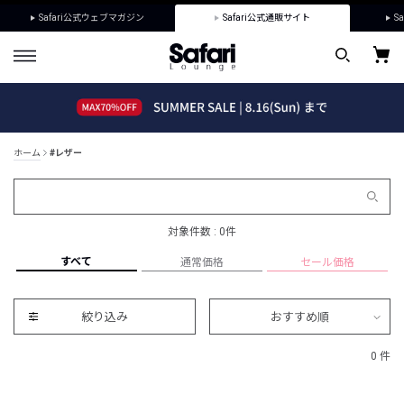
Safari公式ウェブマガジン
Safari公式通販サイト
Sa
ホーム
#レザー
対象件数 : 0件
すべて
通常価格
セール価格
絞り込み
おすすめ順
0 件