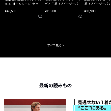
える "オールシーン" セット
ディゴ 裾リブイージーパン
裾リブイージーパン
アップ
ツ
¥49,500
¥31,900
¥31,900
すべて見る
最新の読みもの