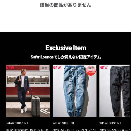
該当の商品がありません
Exclusive Item
Safari Loungeでしか買えない限定アイテム
NEW
NEW
NEW
限定
限定
Safari CURRENT
WP WESTPOINT
WP WESTPOINT
限定 吸水速乾 UVカット 洗
限定 ALEX/アレックス イン
限定 SEAN/ショー