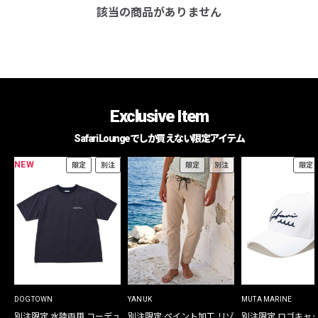
該当の商品がありません
Exclusive Item
Safari Loungeでしか買えない限定アイテム
NEW
限定
別注
限定
別注
限定
DOGTOWN
YANUK
MUTA MARINE
別注限定 水陸両用 コーデュ
別注限定 ペイント加工 リゾ
別注限定 ロゴキャ