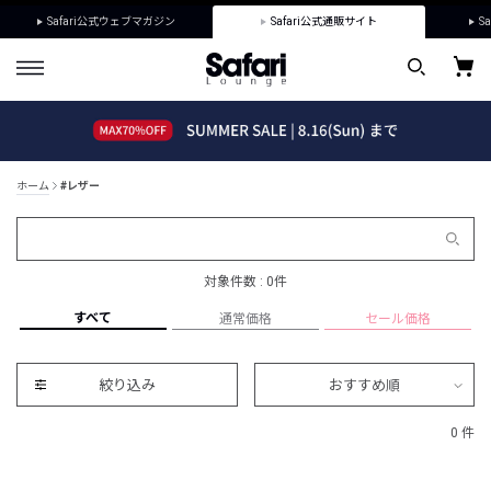
Safari公式ウェブマガジン
Safari公式通販サイト
Sa
ホーム
#レザー
対象件数 : 0件
すべて
通常価格
セール価格
絞り込み
おすすめ順
0 件