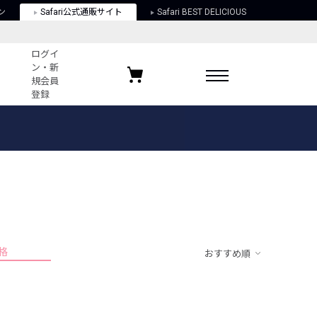
ン
Safari公式通販サイト
Safari BEST DELICIOUS
ログイ
ン・新
規会員
登録
ログイン・新規会員登録
お気に入りアイテム
ガイド
お気に入りブランド
お気に入り記事
最近チェックしたアイテム
格
おすすめ順
ポリシー
関する法律