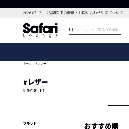
2026.07.17 お盆期間中の発送・お問い合わせ対応について
アイテム
スペシャル
カテゴリーから探す
スペシャルフィーチャ
ホーム
#レザー
ブランドから探す
特集記事
絞り込んで探す
#レザー
新着アイテム
コーディネート
編集部のおすすめアイテム
対象件数 :
1
件
編集部のおすすめコー
ランキング
雑誌・カタログ掲載アイテム
セール
ブランド
おすすめ順