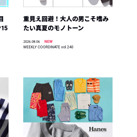
目
重見え回避！大人の男こそ嗜み
15
たい真夏のモノトーン
NEW
2026.08.06
WEEKLY COORDINATE vol.240