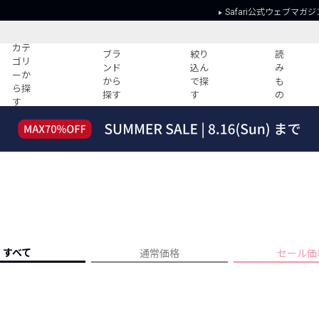
Safari公式ウェブマガジ
カテ
ブラ
絞り
読
ゴリ
ンド
込ん
み
ーか
から
で探
も
ら探
探す
す
の
す
読みもの
ガイド
ー
すべての記事
ショッピング
2026年のイチオシTシャツ！
初めての方
“WP”のイージーパンツを徹底解説&コ
Club Safari
ーデ紹介
よくある質問
HOTなコーデ TOP20
会社概要
ディネート
新ブランドご紹介！
会員利用規約
すべて
通常価格
セール価
人気記事ランキング
プライバシー
バイヤーズ レコメンド
特定商取引に
今週の別注アイテム
ウィークリーコーデ