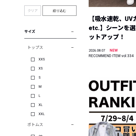
クリア
絞り込む
【吸水速乾、UV
etc.】シーンを
サイズ
ットアップ！
トップス
NEW
2026.08.07
RECOMMEND ITEM vol.334
XXS
XS
S
M
L
XL
XXL
ボトムス