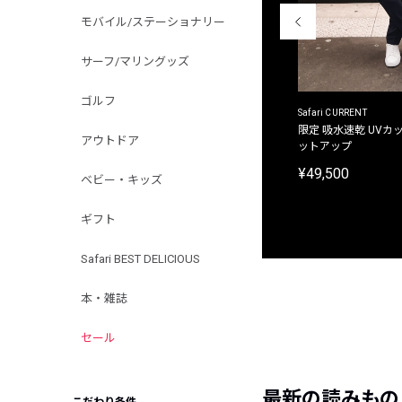
モバイル/ステーショナリー
サーフ/マリングッズ
ゴルフ
ACANTHUS
Safari CURRENT
別注限定 フード付き チェックシャツジャケット
限定 吸水速乾 UVカッ
アウトドア
ットアップ
¥31,900
¥49,500
ベビー・キッズ
ギフト
Safari BEST DELICIOUS
本・雑誌
セール
最新の読みもの