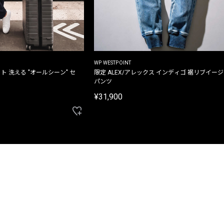
WP WESTPOINT
ト 洗える "オールシーン" セ
限定 ALEX/アレックス インディゴ 裾リブイー
パンツ
¥31,900