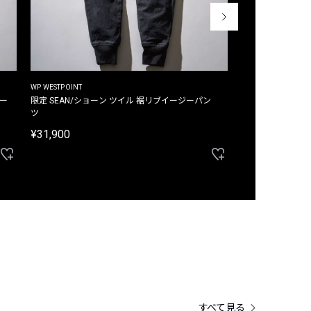
WP WESTPOINT
WP WESTPOINT
ジー
限定 SEAN/ショーン ツイル 裾リブイージーパン
限定 DAVID/デイヴィッド インデ
ツ
イージーパンツ
¥31,900
¥33,000
すべて見る