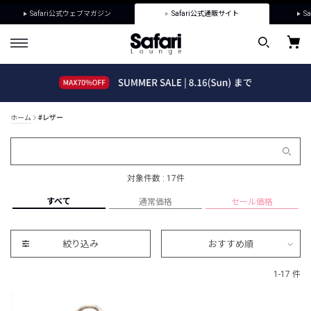
Safari公式ウェブマガジン
Safari公式通販サイト
Sa
ホーム
#レザー
対象件数 : 17件
すべて
通常価格
セール価格
絞り込み
おすすめ順
1-17 件