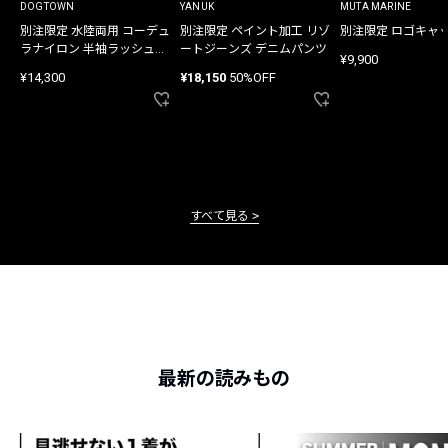
DOGTOWN
YANUK
MUTA MARINE
別注限定 水陸両用 コーデュ
別注限定 ペイント加工 リゾ
別注限定 ロゴキャ
ラナイロン 半袖ラッシュガ
ートジーンズ デニムパンツ
¥9,900
ード
¥14,300
¥18,150
50%OFF
すべて見る
最新の読みもの