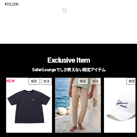
¥35,200
Exclusive Item
Safari Loungeでしか買えない限定アイテム
NEW
限定
別注
限定
別注
限定