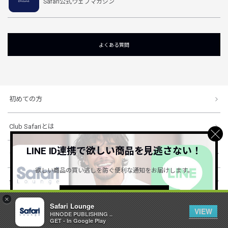
Safari公式ウェブマガジン
よくある質問
初めての方
Club Safariとは
LINE ID連携で欲しい商品を見逃さない！
ショッピングガイド
欲しい商品の買い逃しを防ぐ便利な通知をお届けします。
会社概要・規約
詳しくはこちら ＞
×
Safari Lounge
VIEW
HINODE PUBLISHING ..
© 1996-2026 HINODE PUBLISHING co., ltd. All Rights Reserved.
GET - In Google Play