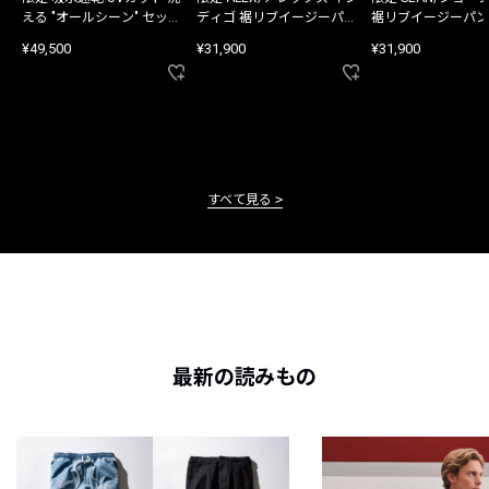
える "オールシーン" セット
ディゴ 裾リブイージーパン
裾リブイージーパン
アップ
ツ
¥49,500
¥31,900
¥31,900
すべて見る
最新の読みもの