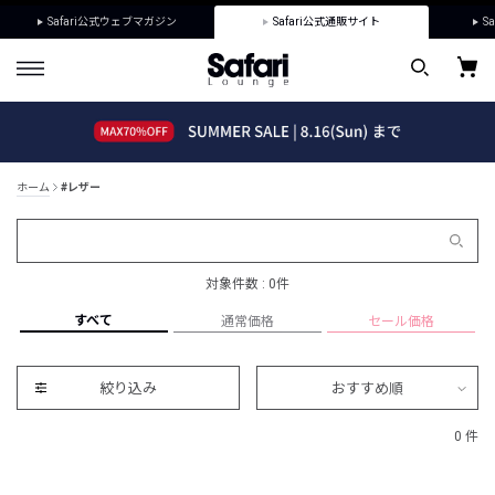
Safari公式ウェブマガジン
Safari公式通販サイト
Sa
ホーム
#レザー
対象件数 : 0件
すべて
通常価格
セール価格
絞り込み
おすすめ順
0 件