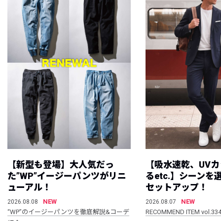
【新型も登場】大人気だっ
【吸水速乾、UV
た”WP”イージーパンツがリニ
るetc.】シーン
ューアル！
セットアップ！
NEW
NEW
2026.08.08
2026.08.07
“WP”のイージーパンツを徹底解説&コーデ
RECOMMEND ITEM vol.33