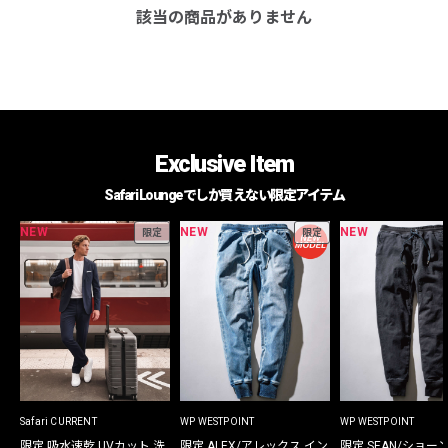
該当の商品がありません
Exclusive Item
Safari Loungeでしか買えない限定アイテム
NEW
NEW
NEW
限定
限定
Safari CURRENT
WP WESTPOINT
WP WESTPOINT
限定 吸水速乾 UVカット 洗
限定 ALEX/アレックス イン
限定 SEAN/ショー