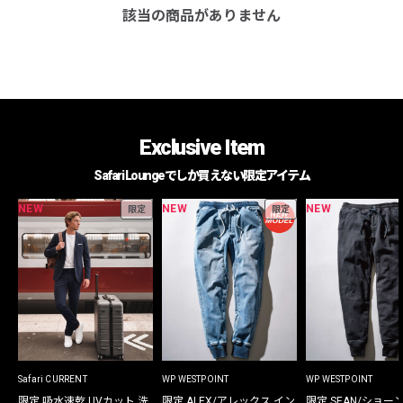
該当の商品がありません
Exclusive Item
Safari Loungeでしか買えない限定アイテム
NEW
NEW
NEW
限定
限定
Safari CURRENT
WP WESTPOINT
WP WESTPOINT
限定 吸水速乾 UVカット 洗
限定 ALEX/アレックス イン
限定 SEAN/ショー