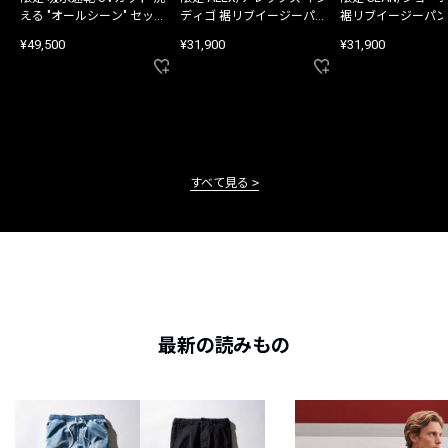
える "オールシーン" セット
ディゴ 裾リブイージーパン
裾リブイージーパン
アップ
ツ
¥49,500
¥31,900
¥31,900
すべて見る
最新の読みもの