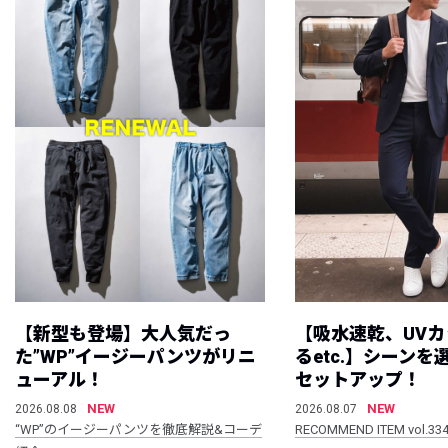
【新型も登場】大人気だっ
【吸水速乾、UV
た”WP”イージーパンツがリニ
るetc.】シーン
ューアル！
セットアップ！
NEW
NEW
2026.08.08
2026.08.07
“WP”のイージーパンツを徹底解説&コーデ
RECOMMEND ITEM vol.33