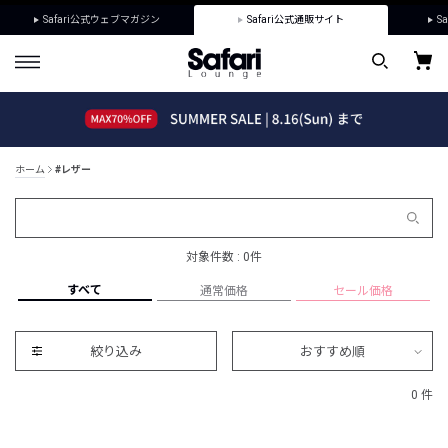
Safari公式ウェブマガジン
Safari公式通販サイト
Sa
ホーム
#レザー
対象件数 : 0件
すべて
通常価格
セール価格
絞り込み
おすすめ順
0 件