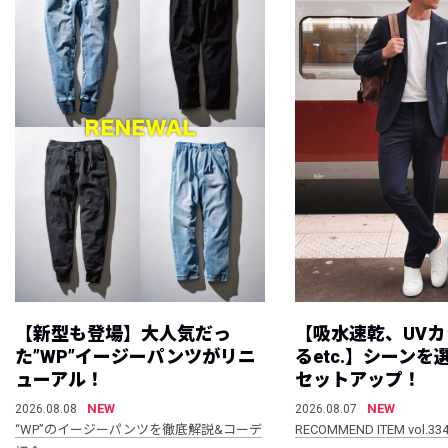
【新型も登場】大人気だっ
【吸水速乾、UV
た”WP”イージーパンツがリニ
るetc.】シーン
ューアル！
セットアップ！
NEW
NEW
2026.08.08
2026.08.07
“WP”のイージーパンツを徹底解説&コーデ
RECOMMEND ITEM vol.33