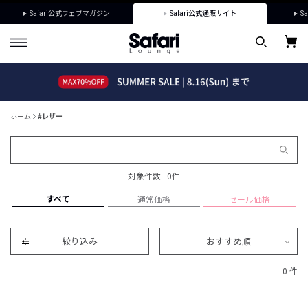
Safari公式ウェブマガジン
Safari公式通販サイト
Sa
ホーム
#レザー
対象件数 : 0件
すべて
通常価格
セール価格
絞り込み
おすすめ順
0 件