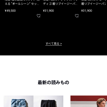
える "オールシーン" セット
ディゴ 裾リブイージーパン
裾リブイージーパン
アップ
ツ
¥49,500
¥31,900
¥31,900
すべて見る
最新の読みもの