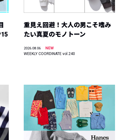
目
重見え回避！大人の男こそ嗜み
15
たい真夏のモノトーン
NEW
2026.08.06
WEEKLY COORDINATE vol.240