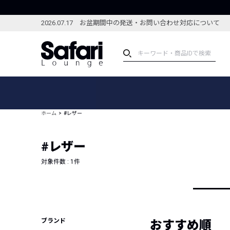
2026.07.17 お盆期間中の発送・お問い合わせ対応について
アイテム
スペシャル
カテゴリーから探す
スペシャルフィーチャ
ホーム
#レザー
ブランドから探す
特集記事
絞り込んで探す
#レザー
新着アイテム
コーディネート
編集部のおすすめアイテム
対象件数 :
1
件
編集部のおすすめコー
ランキング
雑誌・カタログ掲載アイテム
セール
ブランド
おすすめ順