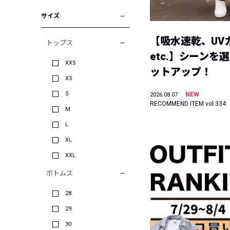
サイズ
【吸水速乾、UV
トップス
etc.】シーンを
XXS
ットアップ！
XS
S
NEW
2026.08.07
RECOMMEND ITEM vol.334
M
L
XL
XXL
ボトムス
28
29
30