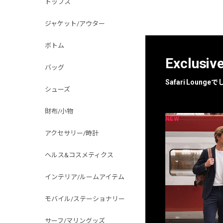
トップス
ジャケット/アウター
ボトム
Exclusiv
バッグ
Safari Loun
シューズ
財布/小物
NEW
NEW
限定
別注
アクセサリー/時計
ヘルス&コスメティクス
インテリア/ルームアイテム
モバイル/ステーショナリー
サーフ/マリングッズ