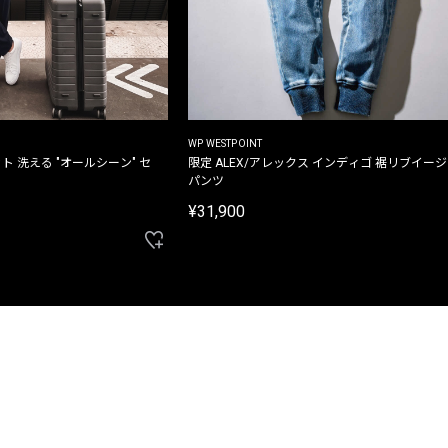
WP WESTPOINT
ト 洗える "オールシーン" セ
限定 ALEX/アレックス インディゴ 裾リブイー
パンツ
¥31,900