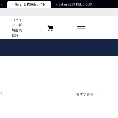
ン
Safari公式通販サイト
Safari BEST DELICIOUS
ログイ
ン・新
規会員
登録
ログイン・新規会員登録
お気に入りアイテム
ガイド
お気に入りブランド
お気に入り記事
最近チェックしたアイテム
格
おすすめ順
ポリシー
関する法律