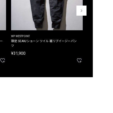
WP WESTPOINT
WP WESTPOINT
ジー
限定 SEAN/ショーン ツイル 裾リブイージーパン
限定 DAVID/デイヴィッド インデ
ツ
イージーパンツ
¥31,900
¥33,000