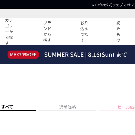
Safari公式ウェブマガジ
カテ
ブラ
絞り
読
ゴリ
ンド
込ん
み
ーか
から
で探
も
ら探
探す
す
の
す
読みもの
ガイド
ー
すべての記事
ショッピング
2026年のイチオシTシャツ！
初めての方
“WP”のイージーパンツを徹底解説&コ
Club Safari
ーデ紹介
よくある質問
HOTなコーデ TOP20
会社概要
ディネート
新ブランドご紹介！
会員利用規約
すべて
通常価格
セール価
人気記事ランキング
プライバシー
バイヤーズ レコメンド
特定商取引に
今週の別注アイテム
ウィークリーコーデ