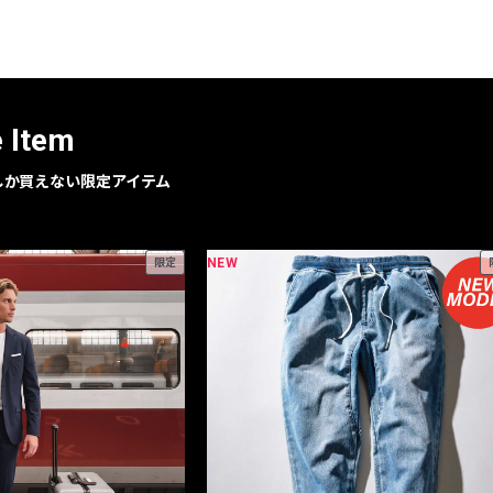
e Item
geでしか買えない限定アイテム
NEW
限定