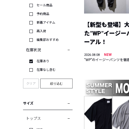
セール商品
予約商品
新着アイテム
【新型も登場】
再入荷
た”WP”イージ
編集部おすすめ
ーアル！
在庫状況
NEW
2026.08.08
“WP”のイージーパンツを徹
在庫あり
在庫なし含む
クリア
絞り込む
サイズ
トップス