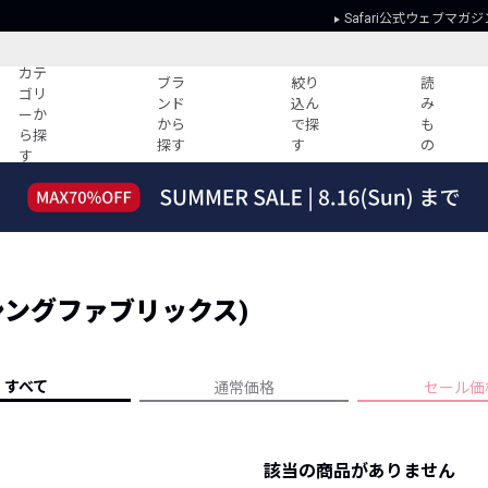
Safari公式ウェブマガジ
カテ
ブラ
絞り
読
ゴリ
ンド
込ん
み
ーか
から
で探
も
ら探
探す
す
の
す
読みもの
ガイド
ー
すべての記事
ショッピング
2026年のイチオシTシャツ！
初めての方
“WP”のイージーパンツを徹底解説&コ
Club Safari
ーデ紹介
S (シングファブリックス)
よくある質問
HOTなコーデ TOP20
会社概要
ディネート
新ブランドご紹介！
会員利用規約
すべて
通常価格
セール価
人気記事ランキング
プライバシー
バイヤーズ レコメンド
特定商取引に
今週の別注アイテム
該当の商品がありません
ウィークリーコーデ