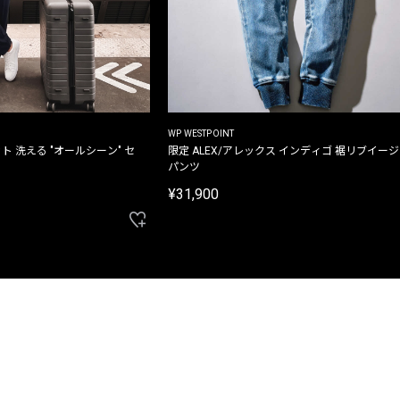
WP WESTPOINT
ト 洗える "オールシーン" セ
限定 ALEX/アレックス インディゴ 裾リブイー
パンツ
¥31,900