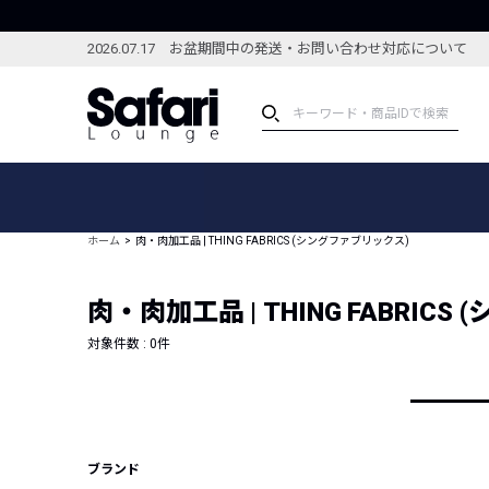
2026.07.17 お盆期間中の発送・お問い合わせ対応について
アイテム
スペシャル
カテゴリーから探す
スペシャルフィーチャ
ホーム
肉・肉加工品 | THING FABRICS (シングファブリックス)
ブランドから探す
特集記事
絞り込んで探す
肉・肉加工品 | THING FABRIC
新着アイテム
コーディネート
編集部のおすすめアイテム
対象件数 :
0
件
編集部のおすすめコー
ランキング
雑誌・カタログ掲載アイテム
セール
ブランド