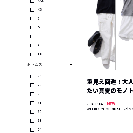
XXS
XS
S
M
L
XL
XXL
ボトムス
28
重見え回避！大
29
たい真夏のモノ
30
31
NEW
2026.08.06
WEEKLY COORDINATE vol.2
32
33
34