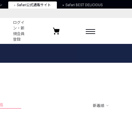
ン
Safari公式通販サイト
Safari BEST DELICIOUS
ログイ
ン・新
規会員
登録
ログイン・新規会員登録
お気に入りアイテム
ガイド
お気に入りブランド
お気に入り記事
最近チェックしたアイテム
格
新着順
ポリシー
関する法律