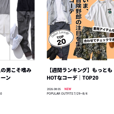
人の男こそ嗜み
【週間ランキング】もっとも
トーン
HOTなコーデ｜TOP20
NEW
2026.08.05
40
POPULAR OUTFITS 7/29~8/4