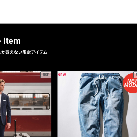
レコメンドアイテム
ピックアップアイテム
フォーカスブランド
セールおすすめアイテム
e Item
人気アイテム TOP 15
geでしか買えない限定アイテム
NEW
限定