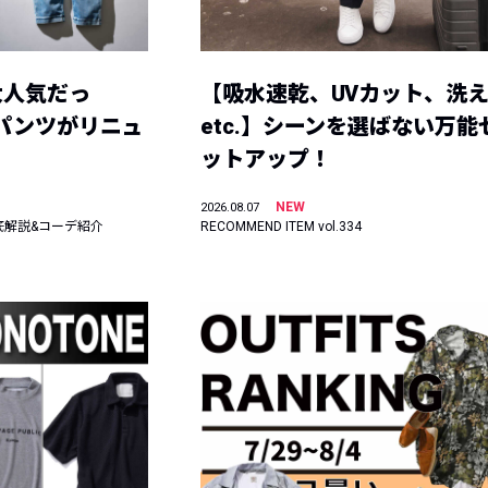
大人気だっ
【吸水速乾、UVカット、洗
ーパンツがリニュ
etc.】シーンを選ばない万能
ットアップ！
NEW
2026.08.07
底解説&コーデ紹介
RECOMMEND ITEM vol.334