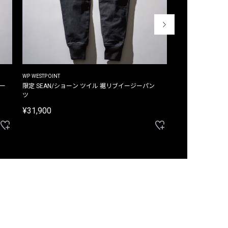
WP WESTPOINT
WP WESTPOINT
ジー
限定 SEAN/ショーン ツイル 裾リブイージーパン
限定 DAVID/デイヴィッド インデ
ツ
イージーパンツ
¥31,900
¥33,000