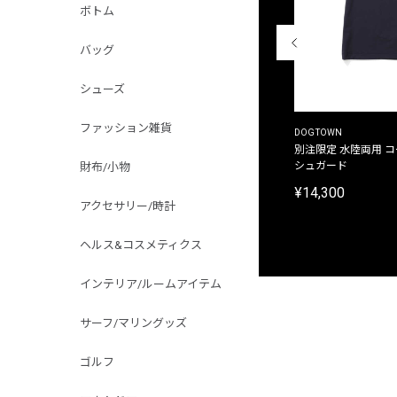
ボトム
バッグ
シューズ
ファッション雑貨
THE DUFFER OF ST.GEORGE
DOGTOWN
別注限定 ピグメントダイ バックプリント サーフ
別注限定 水陸両用 
プリントTシャツ
シュガード
財布/小物
¥9,900
¥14,300
アクセサリー/時計
ヘルス&コスメティクス
インテリア/ルームアイテム
サーフ/マリングッズ
ゴルフ