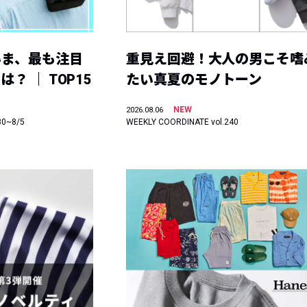
いま、最も注目
重見え回避！大人の男こそ嗜
？ ｜ TOP15
たい真夏のモノトーン
NEW
2026.08.06
30~8/5
WEEKLY COORDINATE vol.240