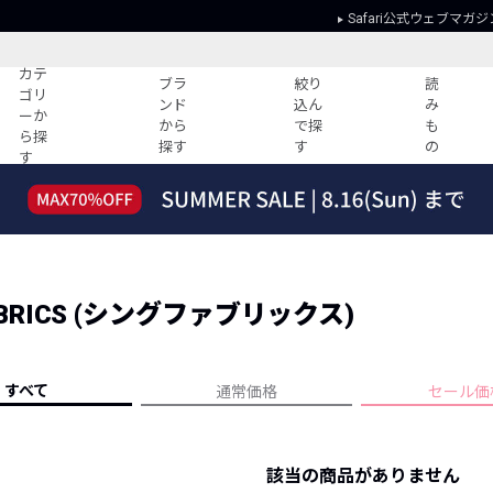
Safari公式ウェブマガジ
カテ
ブラ
絞り
読
ゴリ
ンド
込ん
み
ーか
から
で探
も
ら探
探す
す
の
す
読みもの
ガイド
ー
すべての記事
ショッピング
2026年のイチオシTシャツ！
初めての方
“WP”のイージーパンツを徹底解説&コ
Club Safari
ーデ紹介
ABRICS (シングファブリックス)
よくある質問
HOTなコーデ TOP20
会社概要
ディネート
新ブランドご紹介！
会員利用規約
すべて
通常価格
セール価
人気記事ランキング
プライバシー
バイヤーズ レコメンド
特定商取引に
今週の別注アイテム
該当の商品がありません
ウィークリーコーデ