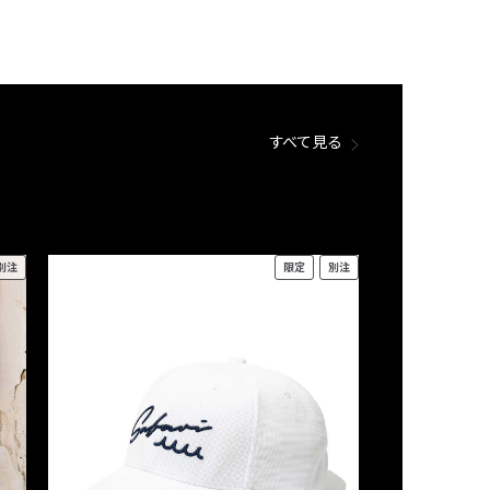
すべて見る
別注
限定
別注