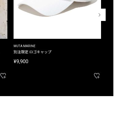
MUTA MARINE
CROSSLEY
ム
別注限定 ロゴキャップ
別注限定 ノースリ
¥9,900
¥8,580
40%OFF