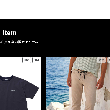
レコメンドアイテム
ピックアップアイテム
フォーカスブランド
セールおすすめアイテム
e Item
人気アイテム TOP 15
geでしか買えない限定アイテム
限定
別注
限定