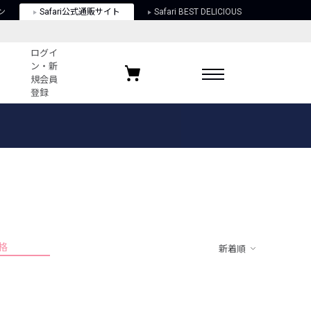
ン
Safari公式通販サイト
Safari BEST DELICIOUS
ログイ
ン・新
規会員
登録
ログイン・新規会員登録
お気に入りアイテム
ガイド
お気に入りブランド
お気に入り記事
最近チェックしたアイテム
格
新着順
ポリシー
関する法律