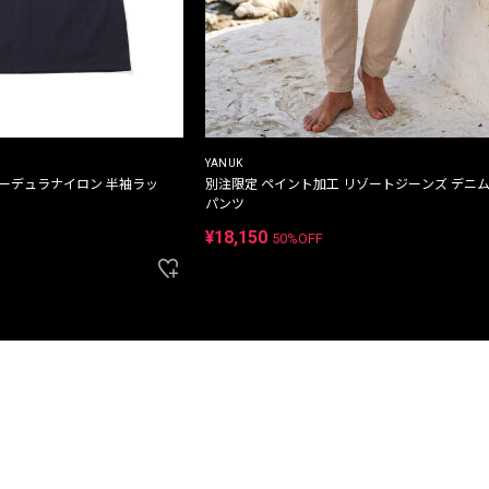
YANUK
コーデュラナイロン 半袖ラッ
別注限定 ペイント加工 リゾートジーンズ デニ
パンツ
¥18,150
50%OFF