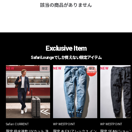
該当の商品がありません
Exclusive Item
Safari Loungeでしか買えない限定アイテム
NEW
NEW
NEW
限定
限定
Safari CURRENT
WP WESTPOINT
WP WESTPOINT
限定 吸水速乾 UVカット 洗
限定 ALEX/アレックス イン
限定 SEAN/ショー