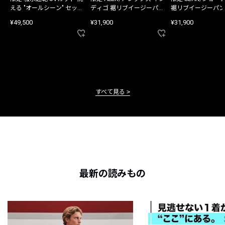
える "オールシーン" セット
ディゴ 裾リブイージーパン
裾リブイージーパン
アップ
ツ
¥49,500
¥31,900
¥31,900
すべて見る
最新の読みもの