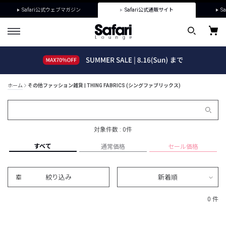
Safari公式ウェブマガジン
Safari公式通販サイト
Sa
ホーム
その他ファッション雑貨 | THING FABRICS (シングファブリックス)
対象件数 : 0件
すべて
通常価格
セール価格
絞り込み
新着順
0 件