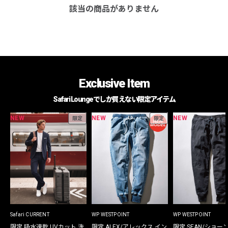
該当の商品がありません
Exclusive Item
Safari Loungeでしか買えない限定アイテム
NEW
NEW
NEW
限定
限定
Safari CURRENT
WP WESTPOINT
WP WESTPOINT
限定 吸水速乾 UVカット 洗
限定 ALEX/アレックス イン
限定 SEAN/ショー