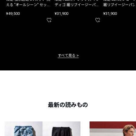
える "オールシーン" セット
ディゴ 裾リブイージーパン
裾リブイージーパン
アップ
ツ
¥49,500
¥31,900
¥31,900
すべて見る
最新の読みもの