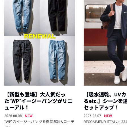
【新型も登場】大人気だっ
【吸水速乾、UV
た”WP”イージーパンツがリニ
るetc.】シーン
ューアル！
セットアップ！
NEW
NEW
2026.08.08
2026.08.07
“WP”のイージーパンツを徹底解説&コーデ
RECOMMEND ITEM vol.33