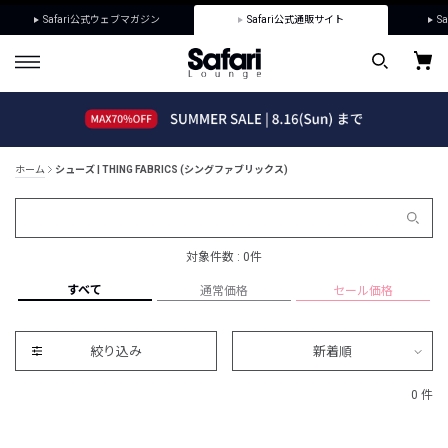
Safari公式ウェブマガジン
Safari公式通販サイト
Sa
ホーム
シューズ | THING FABRICS (シングファブリックス)
対象件数 : 0件
すべて
通常価格
セール価格
絞り込み
新着順
0 件