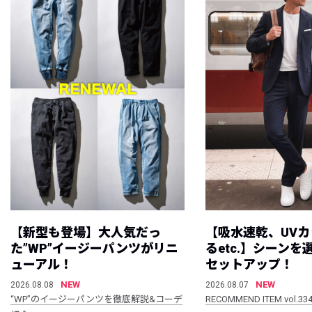
【新型も登場】大人気だっ
【吸水速乾、UV
た”WP”イージーパンツがリニ
るetc.】シーン
ューアル！
セットアップ！
NEW
NEW
2026.08.08
2026.08.07
“WP”のイージーパンツを徹底解説&コーデ
RECOMMEND ITEM vol.33