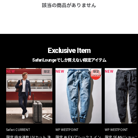
該当の商品がありません
Exclusive Item
Safari Loungeでしか買えない限定アイテム
NEW
NEW
NEW
限定
限定
Safari CURRENT
WP WESTPOINT
WP WESTPOINT
限定 吸水速乾 UVカット 洗
限定 ALEX/アレックス イン
限定 SEAN/ショー