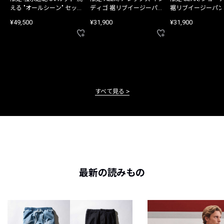
える "オールシーン" セット
ディゴ 裾リブイージーパン
裾リブイージーパン
アップ
ツ
¥49,500
¥31,900
¥31,900
すべて見る
最新の読みもの