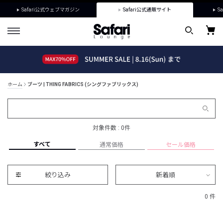
Safari公式ウェブマガジン
Safari公式通販サイト
Sa
ホーム
ブーツ | THING FABRICS (シングファブリックス)
対象件数 : 0件
すべて
通常価格
セール価格
絞り込み
新着順
0 件