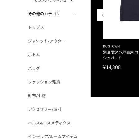
モカシン/デッキシューズ
その他のカテゴリ
トップス
ジャケット/アウター
THE DUFFER OF ST.GEORGE
DOGTOWN
別注限定 ピグメントダイ バックプリント サーフ
別注限定 水陸両用 
ボトム
プリントTシャツ
シュガード
¥9,900
¥14,300
バッグ
ファッション雑貨
財布/小物
アクセサリー/時計
ヘルス&コスメティクス
インテリア/ルームアイテム