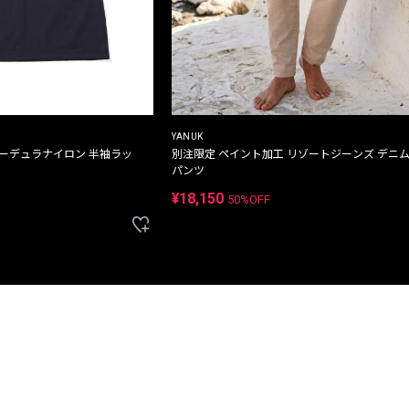
YANUK
コーデュラナイロン 半袖ラッ
別注限定 ペイント加工 リゾートジーンズ デニ
パンツ
¥18,150
50%OFF