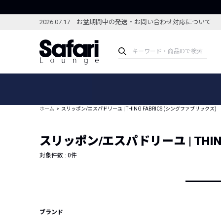
2026.07.17 お盆期間中の発送・お問い合わせ対応について
アイテム
スペシャル
カテゴリーから探す
スペシャルフィーチャ
ホーム
スリッポン/エスパドリーユ | THING FABRICS (シングファブリックス)
ブランドから探す
特集記事
絞り込んで探す
スリッポン/エスパドリーユ | THIN
新着アイテム
コーディネート
編集部のおすすめアイテム
対象件数 :
0
件
編集部のおすすめコー
ランキング
雑誌・カタログ掲載アイテム
セール
ブランド