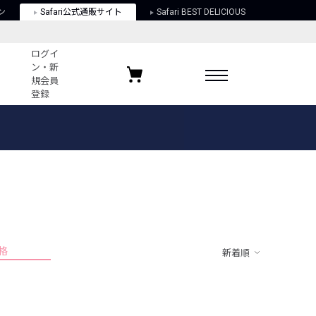
ン
Safari公式通販サイト
Safari BEST DELICIOUS
ログイ
ン・新
規会員
登録
ログイン・新規会員登録
お気に入りアイテム
ガイド
お気に入りブランド
お気に入り記事
最近チェックしたアイテム
格
新着順
ポリシー
関する法律