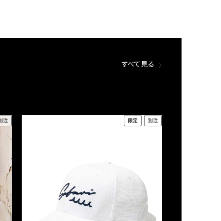
すべて見る
別注
限定
別注