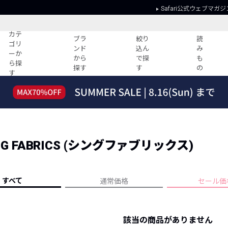
Safari公式ウェブマガジ
カテ
ブラ
絞り
読
ゴリ
ンド
込ん
み
ーか
から
で探
も
ら探
探す
す
の
す
読みもの
ガイド
ー
すべての記事
ショッピング
2026年のイチオシTシャツ！
初めての方
“WP”のイージーパンツを徹底解説&コ
Club Safari
ーデ紹介
G FABRICS (シングファブリックス)
よくある質問
HOTなコーデ TOP20
会社概要
ディネート
新ブランドご紹介！
会員利用規約
すべて
通常価格
セール価
人気記事ランキング
プライバシー
バイヤーズ レコメンド
特定商取引に
今週の別注アイテム
該当の商品がありません
ウィークリーコーデ