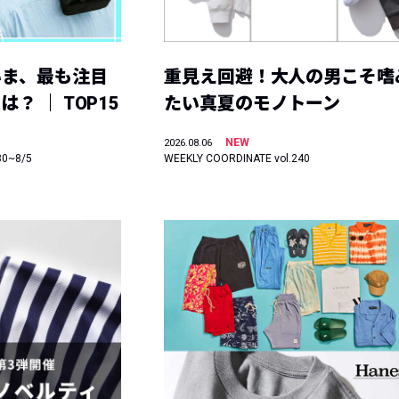
いま、最も注目
重見え回避！大人の男こそ嗜
？ ｜ TOP15
たい真夏のモノトーン
NEW
2026.08.06
30~8/5
WEEKLY COORDINATE vol.240