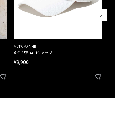
MUTA MARINE
CROSSLEY
ム
別注限定 ロゴキャップ
別注限定 ノースリ
¥9,900
¥8,580
40%OFF