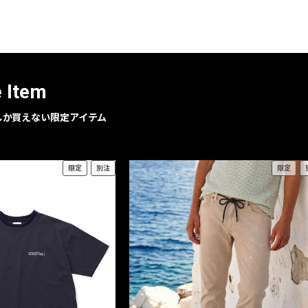
レコメンドアイテム
ピックアップアイテム
フォーカスブランド
セールおすすめアイテム
e Item
人気アイテム TOP 15
geでしか買えない限定アイテム
限定
別注
限定