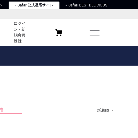
ン
Safari公式通販サイト
Safari BEST DELICIOUS
ログイ
ン・新
規会員
登録
ログイン・新規会員登録
お気に入りアイテム
ガイド
お気に入りブランド
お気に入り記事
最近チェックしたアイテム
格
新着順
ポリシー
関する法律