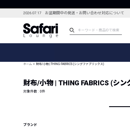
2026.07.17 お盆期間中の発送・お問い合わせ対応について
アイテム
スペシャル
カテゴリーから探す
スペシャルフィーチャ
ホーム
財布/小物 | THING FABRICS (シングファブリックス)
ブランドから探す
特集記事
絞り込んで探す
財布/小物 | THING FABRICS 
新着アイテム
コーディネート
編集部のおすすめアイテム
対象件数 :
0
件
編集部のおすすめコー
ランキング
雑誌・カタログ掲載アイテム
セール
ブランド