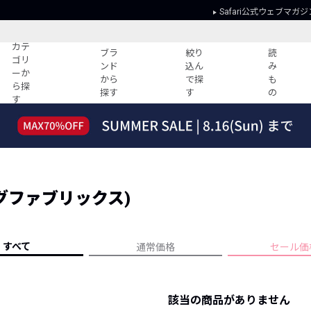
Safari公式ウェブマガジ
カテ
ブラ
絞り
読
ゴリ
ンド
込ん
み
ーか
から
で探
も
ら探
探す
す
の
す
読みもの
ガイド
ー
すべての記事
ショッピング
2026年のイチオシTシャツ！
初めての方
“WP”のイージーパンツを徹底解説&コ
Club Safari
ーデ紹介
(シングファブリックス)
よくある質問
HOTなコーデ TOP20
会社概要
ディネート
新ブランドご紹介！
会員利用規約
すべて
通常価格
セール価
人気記事ランキング
プライバシー
バイヤーズ レコメンド
特定商取引に
今週の別注アイテム
該当の商品がありません
ウィークリーコーデ