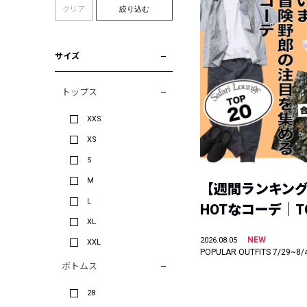
クリア
絞り込む
サイズ
トップス
XXS
XS
S
M
【週間ランキン
L
HOTなコーデ｜TO
XL
NEW
2026.08.05
XXL
POPULAR OUTFITS 7/29~8/
ボトムス
28