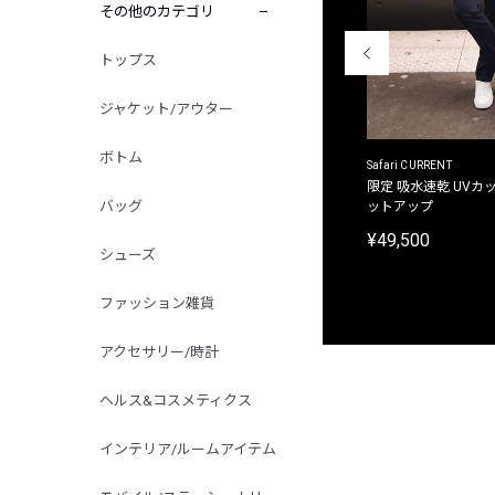
その他のカテゴリ
トップス
ジャケット/アウター
ボトム
ACANTHUS
Safari CURRENT
別注限定 フード付き チェックシャツジャケット
限定 吸水速乾 UVカッ
バッグ
ットアップ
¥31,900
¥49,500
シューズ
ファッション雑貨
アクセサリー/時計
ヘルス&コスメティクス
インテリア/ルームアイテム