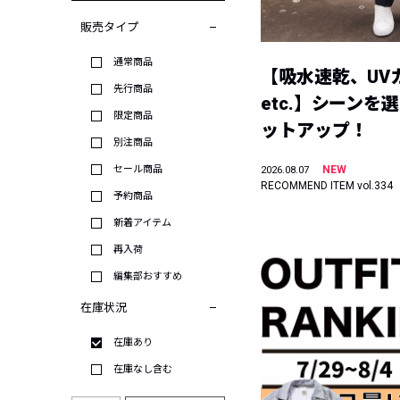
販売タイプ
通常商品
【吸水速乾、UV
先行商品
etc.】シーンを
限定商品
ットアップ！
別注商品
セール商品
NEW
2026.08.07
RECOMMEND ITEM vol.334
予約商品
新着アイテム
再入荷
編集部おすすめ
在庫状況
在庫あり
在庫なし含む