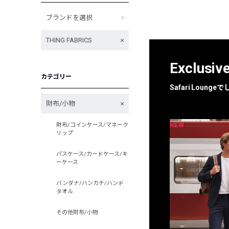
ブランドを選択
THING FABRICS
Exclusiv
カテゴリー
Safari Loun
財布/小物
NEW
NEW
財布/コインケース/マネーク
限定
別注
リップ
パスケース/カードケース/キ
ーケース
バンダナ/ハンカチ/ハンド
タオル
その他財布/小物