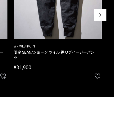
WP WESTPOINT
WP WESTPOINT
ジー
限定 SEAN/ショーン ツイル 裾リブイージーパン
限定 DAVID/デイヴィッド インデ
ツ
イージーパンツ
¥31,900
¥33,000