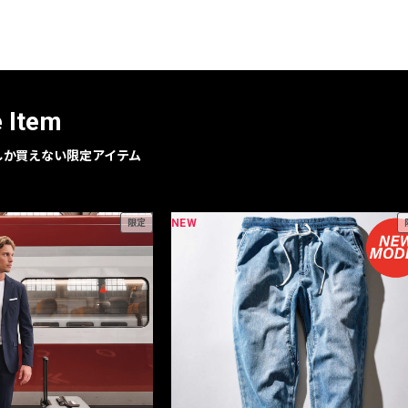
レコメンドアイテム
ピックアップアイテム
フォーカスブランド
セールおすすめアイテム
e Item
人気アイテム TOP 15
geでしか買えない限定アイテム
NEW
限定