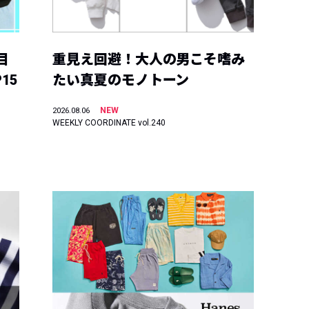
目
重見え回避！大人の男こそ嗜み
15
たい真夏のモノトーン
NEW
2026.08.06
WEEKLY COORDINATE vol.240