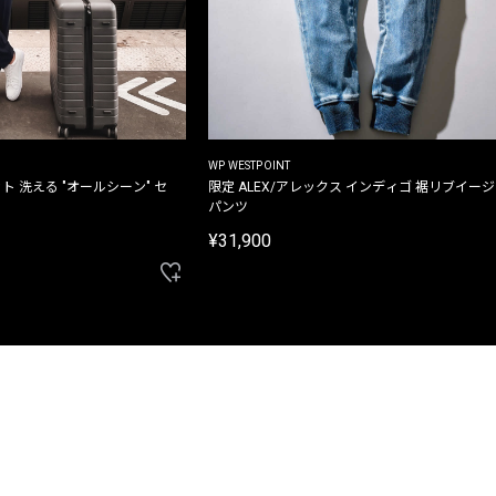
WP WESTPOINT
ト 洗える "オールシーン" セ
限定 ALEX/アレックス インディゴ 裾リブイー
パンツ
¥31,900