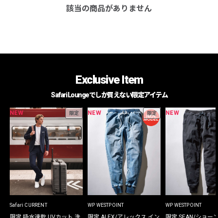
該当の商品がありません
Exclusive Item
Safari Loungeでしか買えない限定アイテム
NEW
NEW
NEW
限定
限定
Safari CURRENT
WP WESTPOINT
WP WESTPOINT
限定 吸水速乾 UVカット 洗
限定 ALEX/アレックス イン
限定 SEAN/ショー