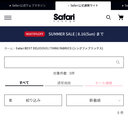
Safari公式ウェブマガジン
Safari公式通販サイト
Sa
ホーム
Safari BEST DELICIOUS | THING FABRICS (シングファブリックス)
対象件数 : 0件
すべて
通常価格
セール価格
絞り込み
新着順
0 件