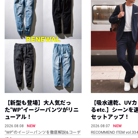
【新型も登場】大人気だっ
【吸水速乾、UV
た”WP”イージーパンツがリニ
るetc.】シーン
ューアル！
セットアップ！
NEW
NEW
2026.08.08
2026.08.07
“WP”のイージーパンツを徹底解説&コーデ
RECOMMEND ITEM vol.33