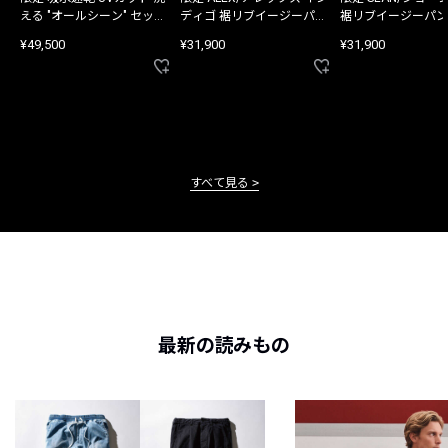
える "オールシーン" セット
ディゴ 裾リブイージーパン
裾リブイージーパン
アップ
ツ
¥49,500
¥31,900
¥31,900
すべて見る
最新の読みもの