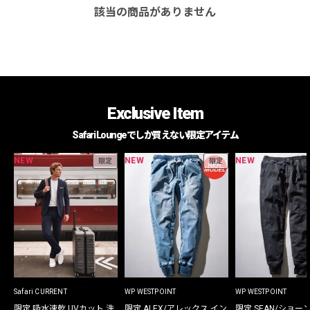
該当の商品がありません
Exclusive Item
Safari Loungeでしか買えない限定アイテム
NEW
NEW
NEW
限定
限定
Safari CURRENT
WP WESTPOINT
WP WESTPOINT
限定 吸水速乾 UVカット 洗
限定 ALEX/アレックス イン
限定 SEAN/ショー