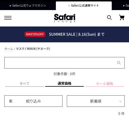
Safari公式ウェブマガジン
Safari公式通販サイト
Sa
ホーム
マスク | YANUK (ヤヌーク)
対象件数 : 0件
通常価格
すべて
セール価格
絞り込み
新着順
0 件