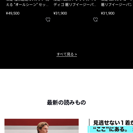
える "オールシーン" セット
ディゴ 裾リブイージーパン
裾リブイージーパン
アップ
ツ
¥49,500
¥31,900
¥31,900
すべて見る
最新の読みもの