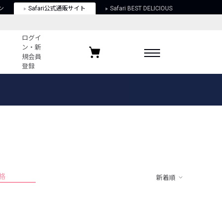
ン
Safari公式通販サイト
Safari BEST DELICIOUS
ログイ
ン・新
規会員
登録
ログイン・新規会員登録
お気に入りアイテム
ガイド
お気に入りブランド
お気に入り記事
最近チェックしたアイテム
格
新着順
ポリシー
関する法律