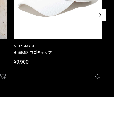
MUTA MARINE
CROSSLEY
ム
別注限定 ロゴキャップ
別注限定 ノースリ
¥9,900
¥8,580
40%OFF