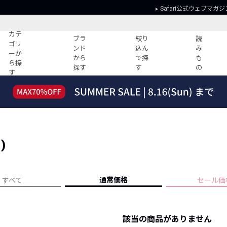
Safari公式ウェブマガジ
カテ
ブラ
絞り
読
ゴリ
ンド
込ん
み
ーか
から
で探
も
ら探
探す
す
の
す
読みもの
ガイド
ー
すべての記事
ショッピング
2026年のイチオシTシャツ！
初めての方
“WP”のイージーパンツを徹底解説&コ
Club Safari
ーデ紹介
)
よくある質問
HOTなコーデ TOP20
会社概要
ディネート
新ブランドご紹介！
会員利用規約
通常価格
すべて
セール価
人気記事ランキング
プライバシー
バイヤーズ レコメンド
特定商取引に
今週の別注アイテム
該当の商品がありません
ウィークリーコーデ