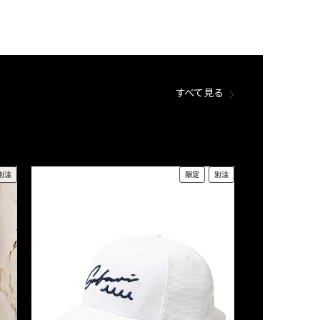
すべて見る
別注
限定
別注