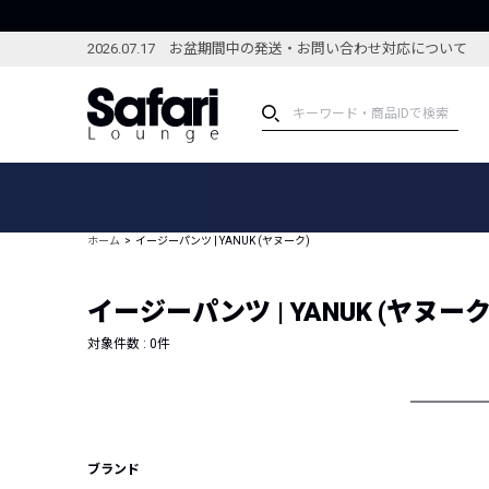
2026.07.17 お盆期間中の発送・お問い合わせ対応について
アイテム
スペシャル
カテゴリーから探す
スペシャルフィーチャ
ホーム
イージーパンツ | YANUK (ヤヌーク)
ブランドから探す
特集記事
絞り込んで探す
イージーパンツ | YANUK (ヤヌーク
新着アイテム
コーディネート
編集部のおすすめアイテム
対象件数 :
0
件
編集部のおすすめコー
ランキング
雑誌・カタログ掲載アイテム
セール
ブランド