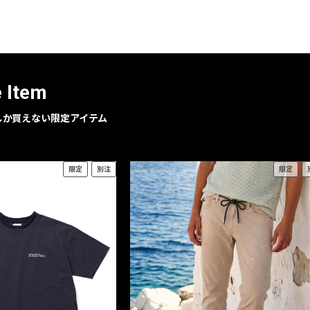
レコメンドアイテム
ピックアップアイテム
フォーカスブランド
セールおすすめアイテム
e Item
人気アイテム TOP 15
geでしか買えない限定アイテム
限定
別注
限定