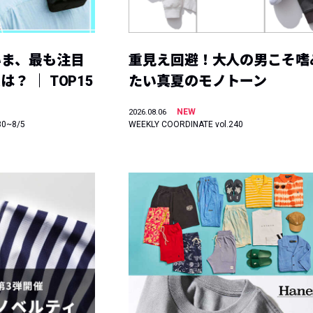
いま、最も注目
重見え回避！大人の男こそ嗜
？ ｜ TOP15
たい真夏のモノトーン
NEW
2026.08.06
30~8/5
WEEKLY COORDINATE vol.240