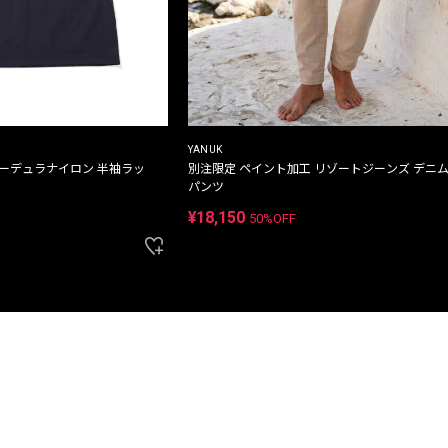
YANUK
コーデュラナイロン 半袖ラッ
別注限定 ペイント加工 リゾートジーンズ デニ
パンツ
¥18,150
50%OFF