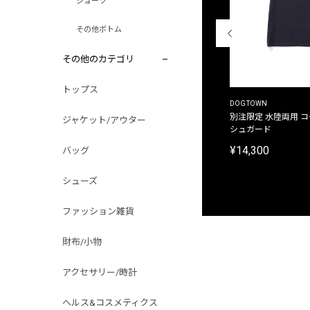
ショーツ
その他ボトム
その他のカテゴリ
トップス
THE DUFFER OF ST.GEORGE
DOGTOWN
別注限定 ピグメントダイ バックプリント サーフ
別注限定 水陸両用 
ジャケット/アウター
プリントTシャツ
シュガード
¥9,900
¥14,300
バッグ
シューズ
ファッション雑貨
財布/小物
アクセサリー/時計
ヘルス&コスメティクス