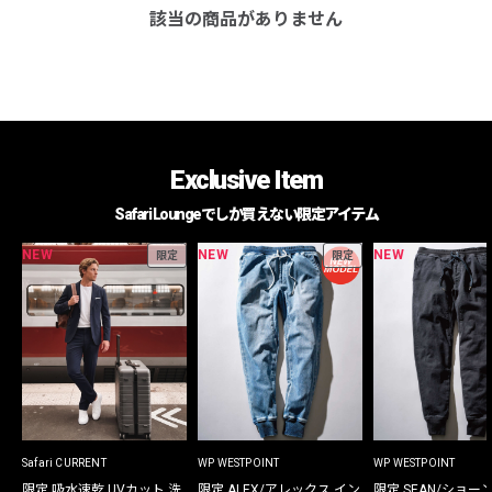
該当の商品がありません
Exclusive Item
Safari Loungeでしか買えない限定アイテム
NEW
NEW
NEW
限定
限定
Safari CURRENT
WP WESTPOINT
WP WESTPOINT
限定 吸水速乾 UVカット 洗
限定 ALEX/アレックス イン
限定 SEAN/ショー