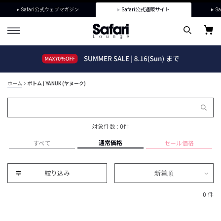
Safari公式ウェブマガジン
Safari公式通販サイト
Sa
ホーム
ボトム | YANUK (ヤヌーク)
対象件数 : 0件
通常価格
すべて
セール価格
絞り込み
新着順
0 件