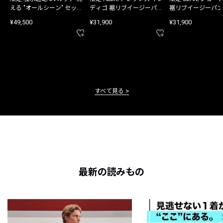
える "オールシーン" セット
ディゴ 裾リブイージーパン
裾リブイージーパン
アップ
ツ
¥49,500
¥31,900
¥31,900
すべて見る
最新の読みもの