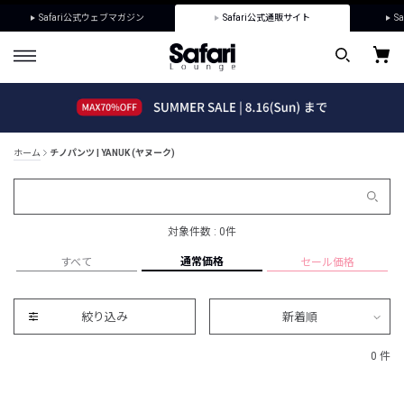
Safari公式ウェブマガジン
Safari公式通販サイト
Sa
ホーム
チノパンツ | YANUK (ヤヌーク)
対象件数 : 0件
通常価格
すべて
セール価格
絞り込み
新着順
0 件