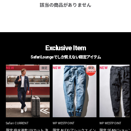
該当の商品がありません
Exclusive Item
Safari Loungeでしか買えない限定アイテム
NEW
NEW
NEW
限定
限定
Safari CURRENT
WP WESTPOINT
WP WESTPOINT
限定 吸水速乾 UVカット 洗
限定 ALEX/アレックス イン
限定 SEAN/ショー