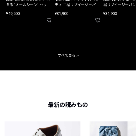
える "オールシーン" セット
ディゴ 裾リブイージーパン
裾リブイージーパン
アップ
ツ
¥49,500
¥31,900
¥31,900
すべて見る
最新の読みもの