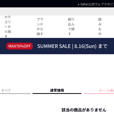
Safari公式ウェブマガジ
カテ
ブラ
絞り
読
ゴリ
ンド
込ん
み
ーか
から
で探
も
ら探
探す
す
の
す
読みもの
ガイド
ー
すべての記事
ショッピング
2026年のイチオシTシャツ！
初めての方
“WP”のイージーパンツを徹底解説&コ
Club Safari
ーデ紹介
よくある質問
HOTなコーデ TOP20
会社概要
ディネート
新ブランドご紹介！
会員利用規約
通常価格
すべて
セール価
人気記事ランキング
プライバシー
バイヤーズ レコメンド
特定商取引に
今週の別注アイテム
該当の商品がありません
ウィークリーコーデ