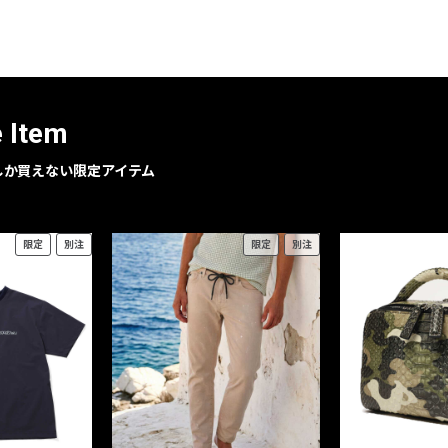
レコメンドアイテム
ピックアップアイテム
フォーカスブランド
セールおすすめアイテム
e Item
人気アイテム TOP 15
geでしか買えない限定アイテム
限定
別注
限定
別注