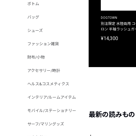
ボトム
バッグ
DOGTOWN
別注限定 水陸両用 
ロン 半袖ラッシュガ
シューズ
¥14,300
ファッション雑貨
財布/小物
アクセサリー/時計
ヘルス&コスメティクス
インテリア/ルームアイテム
モバイル/ステーショナリー
最新の読みもの
サーフ/マリングッズ