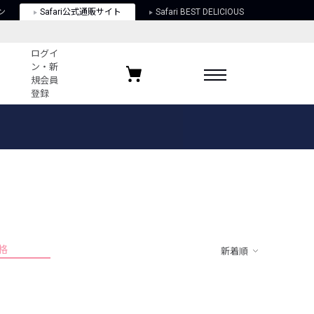
ン
Safari公式通販サイト
Safari BEST DELICIOUS
ログイ
ン・新
規会員
登録
ログイン・新規会員登録
お気に入りアイテム
ガイド
お気に入りブランド
お気に入り記事
最近チェックしたアイテム
格
新着順
ポリシー
関する法律