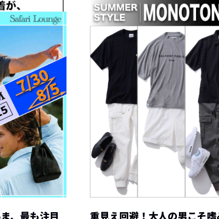
いま、最も注目
重見え回避！大人の男こそ嗜