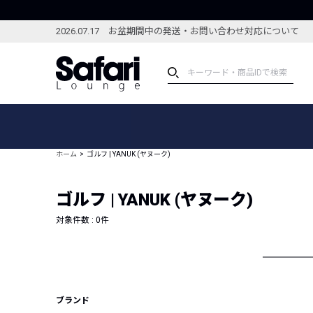
2026.07.17 お盆期間中の発送・お問い合わせ対応について
アイテム
スペシャル
カテゴリーから探す
スペシャルフィーチャ
ホーム
ゴルフ | YANUK (ヤヌーク)
ブランドから探す
特集記事
絞り込んで探す
ゴルフ | YANUK (ヤヌーク)
新着アイテム
コーディネート
編集部のおすすめアイテム
対象件数 :
0
件
編集部のおすすめコー
ランキング
雑誌・カタログ掲載アイテム
セール
ブランド