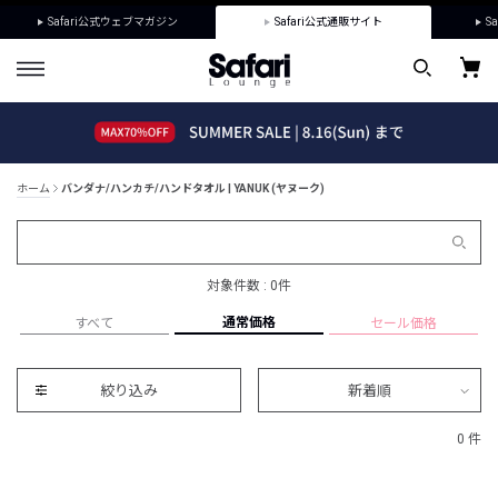
Safari公式ウェブマガジン
Safari公式通販サイト
Sa
ホーム
バンダナ/ハンカチ/ハンドタオル | YANUK (ヤヌーク)
対象件数 : 0件
通常価格
すべて
セール価格
絞り込み
新着順
0 件