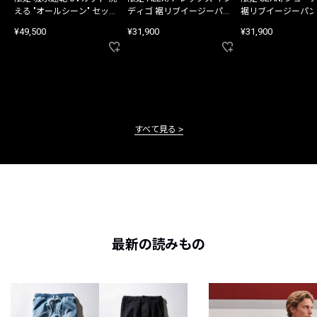
える "オールシーン" セット
ディゴ 裾リブイージーパン
裾リブイージーパン
アップ
ツ
¥49,500
¥31,900
¥31,900
すべて見る
最新の読みもの