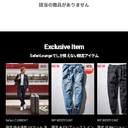
該当の商品がありません
Exclusive Item
Safari Loungeでしか買えない限定アイテム
NEW
NEW
NEW
限定
限定
Safari CURRENT
WP WESTPOINT
WP WESTPOINT
限定 吸水速乾 UVカット 洗
限定 ALEX/アレックス イン
限定 SEAN/ショー