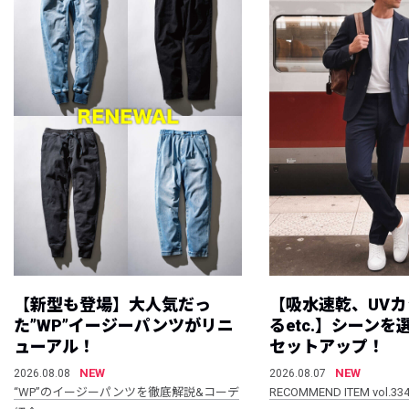
【新型も登場】大人気だっ
【吸水速乾、UV
た”WP”イージーパンツがリニ
るetc.】シーン
ューアル！
セットアップ！
NEW
NEW
2026.08.08
2026.08.07
“WP”のイージーパンツを徹底解説&コーデ
RECOMMEND ITEM vol.33