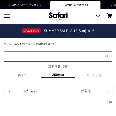
Safari公式ウェブマガジン
Safari公式通販サイト
Sa
ホーム
ニット/セーター | YANUK (ヤヌーク)
対象件数 : 0件
通常価格
すべて
セール価格
絞り込み
新着順
0 件