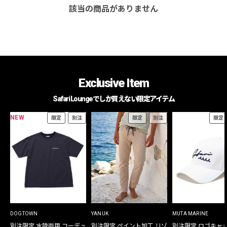
該当の商品がありません
Exclusive Item
Safari Loungeでしか買えない限定アイテム
NEW
限定
別注
限定
別注
限定
DOGTOWN
YANUK
MUTA MARINE
別注限定 水陸両用 コーデュ
別注限定 ペイント加工 リゾ
別注限定 ロゴキャ