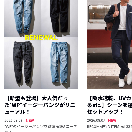
【新型も登場】大人気だっ
【吸水速乾、UV
た”WP”イージーパンツがリニ
るetc.】シーン
ューアル！
セットアップ！
NEW
NEW
2026.08.08
2026.08.07
“WP”のイージーパンツを徹底解説&コーデ
RECOMMEND ITEM vol.33