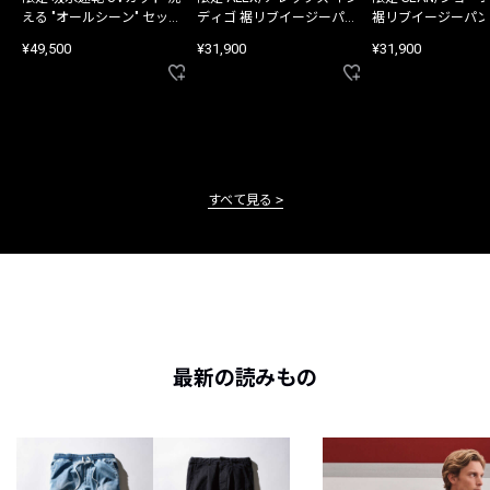
える "オールシーン" セット
ディゴ 裾リブイージーパン
裾リブイージーパン
アップ
ツ
¥49,500
¥31,900
¥31,900
すべて見る
最新の読みもの