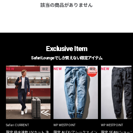
該当の商品がありません
Exclusive Item
Safari Loungeでしか買えない限定アイテム
NEW
NEW
NEW
限定
限定
Safari CURRENT
WP WESTPOINT
WP WESTPOINT
限定 吸水速乾 UVカット 洗
限定 ALEX/アレックス イン
限定 SEAN/ショー