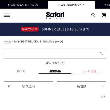
Safari公式ウェブマガジン
Safari公式通販サイト
Sa
ホーム
Safari BEST DELICIOUS | YANUK (ヤヌーク)
対象件数 : 0件
通常価格
すべて
セール価格
絞り込み
新着順
0 件