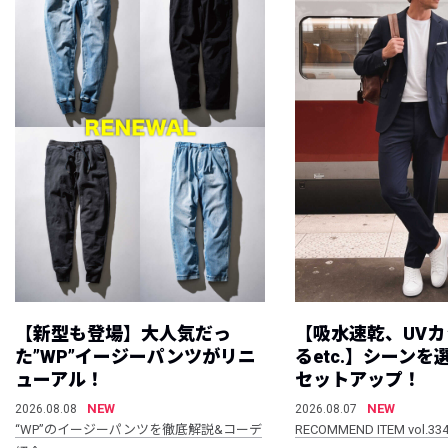
【新型も登場】大人気だっ
【吸水速乾、UV
た”WP”イージーパンツがリニ
るetc.】シーン
ューアル！
セットアップ！
NEW
NEW
2026.08.08
2026.08.07
“WP”のイージーパンツを徹底解説&コーデ
RECOMMEND ITEM vol.33