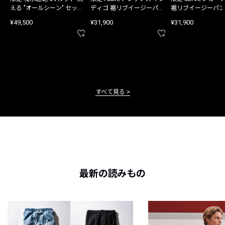
える "オールシーン" セット
ディゴ 裾リブイージーパン
裾リブイージーパン
アップ
ツ
¥49,500
¥31,900
¥31,900
すべて見る
最新の読みもの