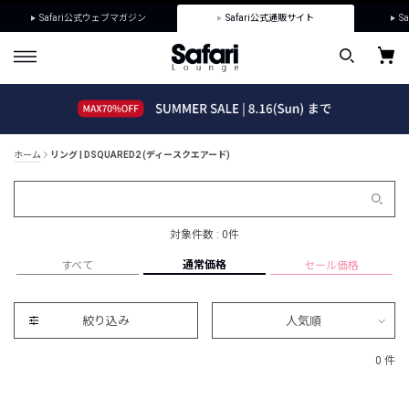
Safari公式ウェブマガジン
Safari公式通販サイト
Sa
ホーム
リング | DSQUARED2 (ディースクエアード)
対象件数 : 0件
通常価格
すべて
セール価格
絞り込み
人気順
0 件