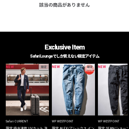
該当の商品がありません
Exclusive Item
Safari Loungeでしか買えない限定アイテム
NEW
NEW
NEW
限定
限定
Safari CURRENT
WP WESTPOINT
WP WESTPOINT
限定 吸水速乾 UVカット 洗
限定 ALEX/アレックス イン
限定 SEAN/ショー