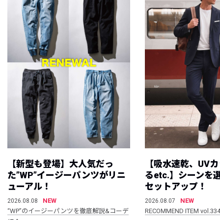
【新型も登場】大人気だっ
【吸水速乾、UV
た”WP”イージーパンツがリニ
るetc.】シーン
ューアル！
セットアップ！
NEW
NEW
2026.08.08
2026.08.07
“WP”のイージーパンツを徹底解説&コーデ
RECOMMEND ITEM vol.33