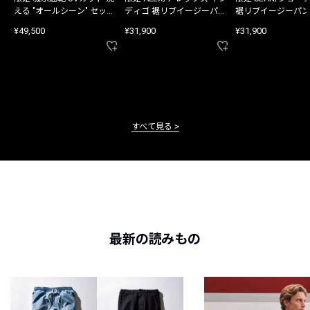
える "オールシーン" セット
ディゴ 裾リブイージーパン
裾リブイージーパン
アップ
ツ
¥49,500
¥31,900
¥31,900
すべて見る
最新の読みもの