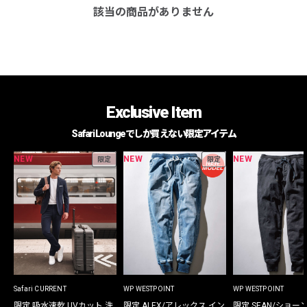
該当の商品がありません
Exclusive Item
Safari Loungeでしか買えない限定アイテム
NEW
NEW
NEW
限定
限定
Safari CURRENT
WP WESTPOINT
WP WESTPOINT
限定 吸水速乾 UVカット 洗
限定 ALEX/アレックス イン
限定 SEAN/ショー