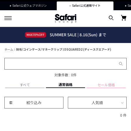
Safari公式ウェブマガジン
Safari公式通販サイト
Sa
ホーム
財布/コインケース/マネークリップ | DSQUARED2 (ディースクエアード)
対象件数 : 0件
通常価格
すべて
セール価格
絞り込み
人気順
0 件