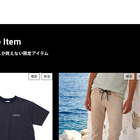
レコメンドアイテム
ピックアップアイテム
フォーカスブランド
セールおすすめアイテム
e Item
人気アイテム TOP 15
geでしか買えない限定アイテム
限定
別注
限定