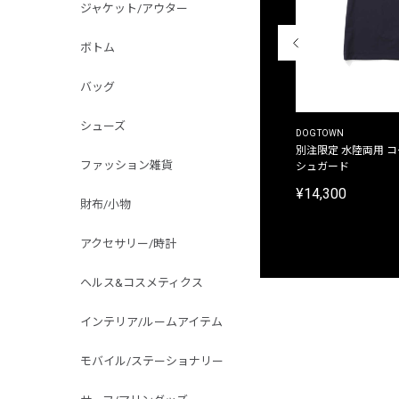
ジャケット/アウター
ボトム
バッグ
シューズ
THE DUFFER OF ST.GEORGE
DOGTOWN
別注限定 ピグメントダイ バックプリント サーフ
別注限定 水陸両用 
ファッション雑貨
プリントTシャツ
シュガード
¥9,900
¥14,300
財布/小物
アクセサリー/時計
ヘルス&コスメティクス
インテリア/ルームアイテム
モバイル/ステーショナリー