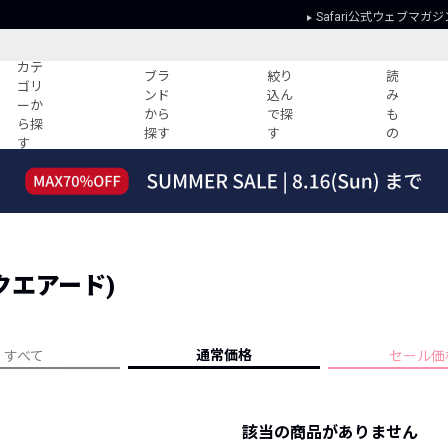
Safari公式ウェブマガジ
カテ
ブラ
絞り
読
ゴリ
ンド
込ん
み
ーか
から
で探
も
ら探
探す
す
の
す
読みもの
ガイド
ー
すべての記事
ショッピング
2026年のイチオシTシャツ！
初めての方
“WP”のイージーパンツを徹底解説&コ
Club Safari
ーデ紹介
スクエアード)
よくある質問
HOTなコーデ TOP20
会社概要
ディネート
新ブランドご紹介！
会員利用規約
通常価格
すべて
セール価
人気記事ランキング
プライバシー
バイヤーズ レコメンド
特定商取引に
今週の別注アイテム
該当の商品がありません
ウィークリーコーデ