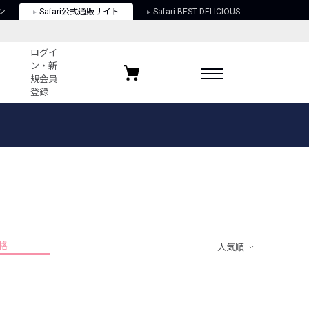
ン
Safari公式通販サイト
Safari BEST DELICIOUS
ログイ
ン・新
規会員
登録
ログイン・新規会員登録
お気に入りアイテム
ガイド
お気に入りブランド
お気に入り記事
最近チェックしたアイテム
格
人気順
ポリシー
関する法律