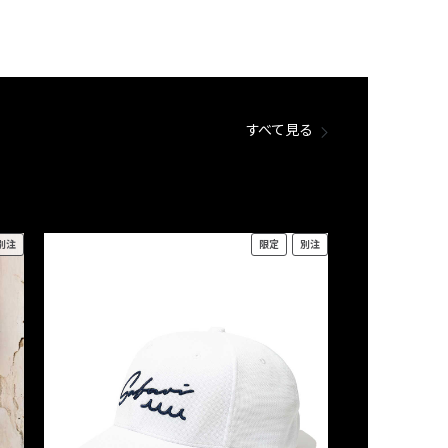
すべて見る
別注
限定
別注