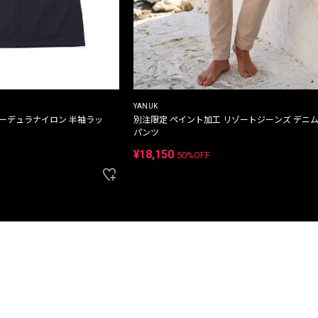
YANUK
コーデュラナイロン 半袖ラッ
別注限定 ペイント加工 リゾートジーンズ デニ
パンツ
¥18,150
50%OFF