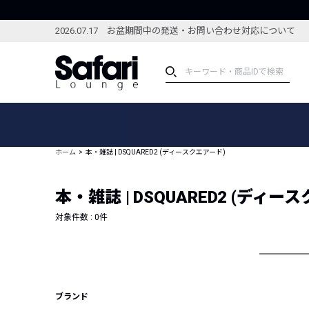
2026.07.17 お盆期間中の発送・お問い合わせ対応について
アイテム
スペシャル
カテゴリーから探す
スペシャルフィーチャ
ホーム
本・雑誌 | DSQUARED2 (ディースクエアード)
ブランドから探す
特集記事
絞り込んで探す
本・雑誌 | DSQUARED2 (ディー
新着アイテム
コーディネート
編集部のおすすめアイテム
対象件数 :
0
件
編集部のおすすめコー
ランキング
雑誌・カタログ掲載アイテム
セール
ブランド