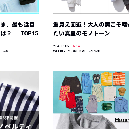
いま、最も注目
重見え回避！大人の男こそ嗜
？ ｜ TOP15
たい真夏のモノトーン
NEW
2026.08.06
30~8/5
WEEKLY COORDINATE vol.240