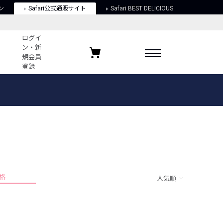
ン
Safari公式通販サイト
Safari BEST DELICIOUS
ログイ
ン・新
規会員
登録
ログイン・新規会員登録
お気に入りアイテム
ガイド
お気に入りブランド
お気に入り記事
最近チェックしたアイテム
格
人気順
ポリシー
関する法律