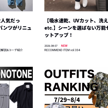
大人気だっ
【吸水速乾、UVカット、洗
ーパンツがリニュ
etc.】シーンを選ばない万能
ットアップ！
NEW
2026.08.07
底解説&コーデ紹介
RECOMMEND ITEM vol.334