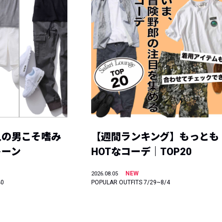
人の男こそ嗜み
【週間ランキング】もっとも
トーン
HOTなコーデ｜TOP20
NEW
2026.08.05
40
POPULAR OUTFITS 7/29~8/4