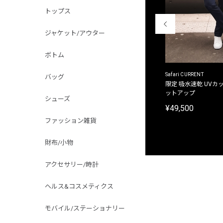
トップス
ジャケット/アウター
ボトム
ACANTHUS
Safari CURRENT
バッグ
別注限定 フード付き チェックシャツジャケット
限定 吸水速乾 UVカッ
ットアップ
¥31,900
シューズ
¥49,500
ファッション雑貨
財布/小物
アクセサリー/時計
ヘルス&コスメティクス
モバイル/ステーショナリー