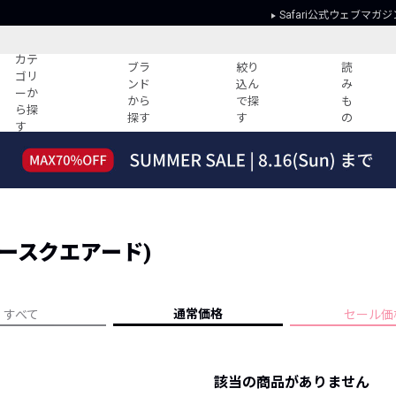
Safari公式ウェブマガジ
カテ
ブラ
絞り
読
ゴリ
ンド
込ん
み
ーか
から
で探
も
ら探
探す
す
の
す
読みもの
ガイド
ー
すべての記事
ショッピング
2026年のイチオシTシャツ！
初めての方
“WP”のイージーパンツを徹底解説&コ
Club Safari
ーデ紹介
ディースクエアード)
よくある質問
HOTなコーデ TOP20
会社概要
ディネート
新ブランドご紹介！
会員利用規約
通常価格
すべて
セール価
人気記事ランキング
プライバシー
バイヤーズ レコメンド
特定商取引に
今週の別注アイテム
該当の商品がありません
ウィークリーコーデ