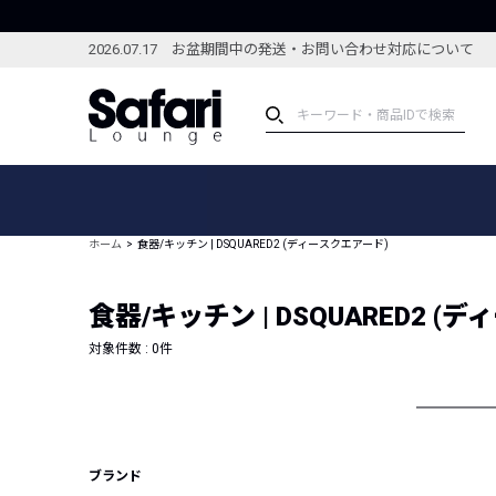
2026.07.17 お盆期間中の発送・お問い合わせ対応について
アイテム
スペシャル
カテゴリーから探す
スペシャルフィーチャ
ホーム
食器/キッチン | DSQUARED2 (ディースクエアード)
ブランドから探す
特集記事
絞り込んで探す
食器/キッチン | DSQUARED2 (
新着アイテム
コーディネート
編集部のおすすめアイテム
対象件数 :
0
件
編集部のおすすめコー
ランキング
雑誌・カタログ掲載アイテム
セール
ブランド