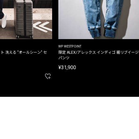
WP WESTPOINT
ト 洗える "オールシーン" セ
限定 ALEX/アレックス インディゴ 裾リブイー
パンツ
¥31,900