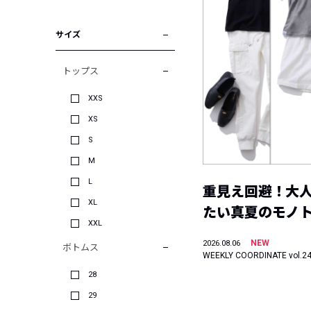
サイズ
トップス
XXS
XS
S
M
L
重見え回避！大
XL
たい真夏のモノ
XXL
NEW
2026.08.06
ボトムス
WEEKLY COORDINATE vol.2
28
29