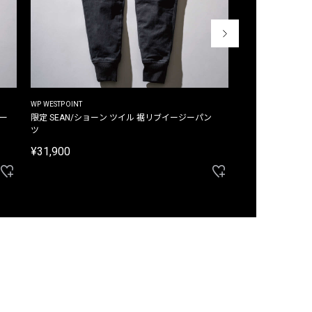
WP WESTPOINT
WP WESTPOINT
ジー
限定 SEAN/ショーン ツイル 裾リブイージーパン
限定 DAVID/デイヴィッド インデ
ツ
イージーパンツ
¥31,900
¥33,000