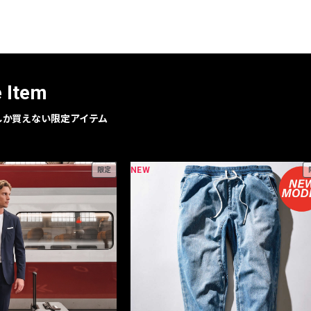
レコメンドアイテム
ピックアップアイテム
フォーカスブランド
セールおすすめアイテム
e Item
人気アイテム TOP 15
geでしか買えない限定アイテム
NEW
限定