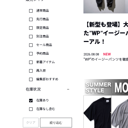
通常商品
先行商品
【新型も登場】
限定商品
た”WP”イージ
別注商品
ーアル！
セール商品
予約商品
NEW
2026.08.08
“WP”のイージーパンツを徹
新着アイテム
再入荷
編集部おすすめ
在庫状況
在庫あり
在庫なし含む
クリア
絞り込む