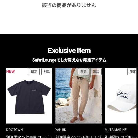
該当の商品がありません
Exclusive Item
Safari Loungeでしか買えない限定アイテム
NEW
限定
別注
限定
別注
限定
DOGTOWN
YANUK
MUTA MARINE
別注限定 水陸両用 コーデュ
別注限定 ペイント加工 リゾ
別注限定 ロゴキャ