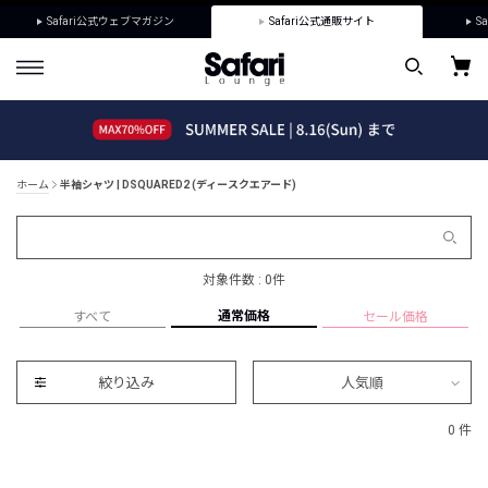
Safari公式ウェブマガジン
Safari公式通販サイト
Sa
ホーム
半袖シャツ | DSQUARED2 (ディースクエアード)
対象件数 : 0件
通常価格
すべて
セール価格
絞り込み
人気順
0 件