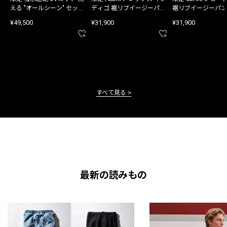
える "オールシーン" セット
ディゴ 裾リブイージーパン
裾リブイージーパン
アップ
ツ
¥49,500
¥31,900
¥31,900
すべて見る
最新の読みもの