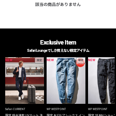
該当の商品がありません
Exclusive Item
Safari Loungeでしか買えない限定アイテム
NEW
NEW
NEW
限定
限定
Safari CURRENT
WP WESTPOINT
WP WESTPOINT
限定 吸水速乾 UVカット 洗
限定 ALEX/アレックス イン
限定 SEAN/ショー