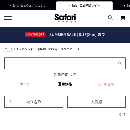
Safari公式ウェブマガジン
Safari公式通販サイト
Sa
ホーム
チノパンツ | DSQUARED2 (ディースクエアード)
対象件数 : 0件
通常価格
すべて
セール価格
絞り込み
人気順
0 件