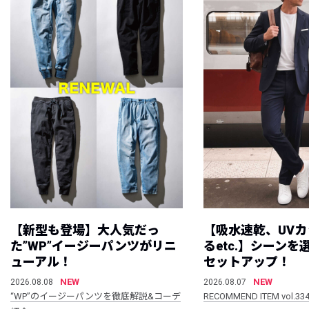
【新型も登場】大人気だっ
【吸水速乾、UV
た”WP”イージーパンツがリニ
るetc.】シーン
ューアル！
セットアップ！
NEW
NEW
2026.08.08
2026.08.07
“WP”のイージーパンツを徹底解説&コーデ
RECOMMEND ITEM vol.33