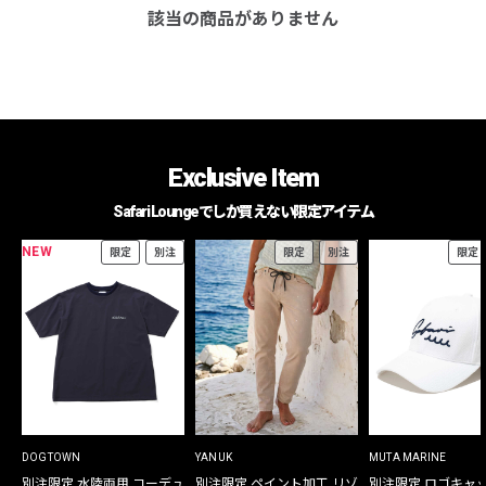
該当の商品がありません
Exclusive Item
Safari Loungeでしか買えない限定アイテム
NEW
限定
別注
限定
別注
限定
DOGTOWN
YANUK
MUTA MARINE
別注限定 水陸両用 コーデュ
別注限定 ペイント加工 リゾ
別注限定 ロゴキャ