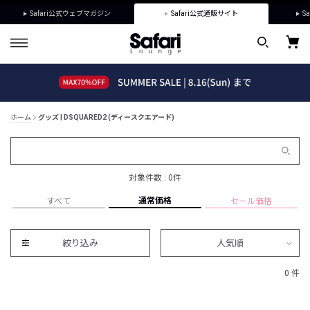
Safari公式ウェブマガジン
Safari公式通販サイト
Sa
ホーム
グッズ | DSQUARED2 (ディースクエアード)
対象件数 : 0件
通常価格
すべて
セール価格
絞り込み
人気順
0 件