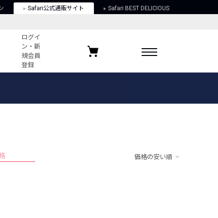
ン
Safari公式通販サイト
Safari BEST DELICIOUS
ログイ
ン・新
規会員
登録
ログイン・新規会員登録
お気に入りアイテム
ガイド
お気に入りブランド
お気に入り記事
最近チェックしたアイテム
格
価格の安い順
ポリシー
関する法律