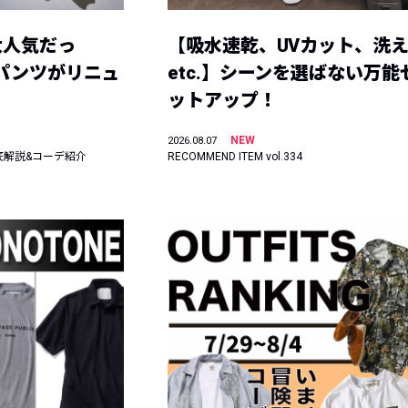
大人気だっ
【吸水速乾、UVカット、洗
ーパンツがリニュ
etc.】シーンを選ばない万能
ットアップ！
NEW
2026.08.07
底解説&コーデ紹介
RECOMMEND ITEM vol.334