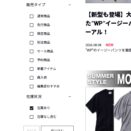
販売タイプ
【新型も登場】
通常商品
た”WP”イージ
先行商品
ーアル！
限定商品
別注商品
NEW
2026.08.08
“WP”のイージーパンツを徹
セール商品
予約商品
新着アイテム
再入荷
編集部おすすめ
在庫状況
在庫あり
在庫なし含む
クリア
絞り込む