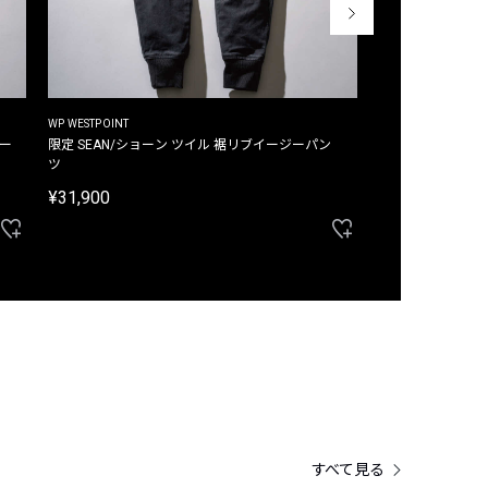
WP WESTPOINT
WP WESTPOINT
ジー
限定 SEAN/ショーン ツイル 裾リブイージーパン
限定 DAVID/デイヴィッド インデ
ツ
イージーパンツ
¥31,900
¥33,000
すべて見る