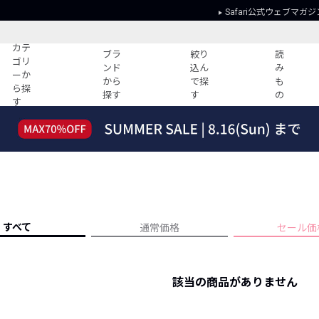
Safari公式ウェブマガジ
カテ
ブラ
絞り
読
ゴリ
ンド
込ん
み
ーか
から
で探
も
ら探
探す
す
の
す
読みもの
ガイド
ー
すべての記事
ショッピング
2026年のイチオシTシャツ！
初めての方
“WP”のイージーパンツを徹底解説&コ
Club Safari
ーデ紹介
よくある質問
HOTなコーデ TOP20
会社概要
すべて
通常価格
セール価
ディネート
新ブランドご紹介！
会員利用規約
人気記事ランキング
プライバシー
バイヤーズ レコメンド
該当の商品がありません
特定商取引に
今週の別注アイテム
ウィークリーコーデ