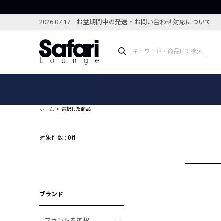
2026.07.17 お盆期間中の発送・お問い合わせ対応について
アイテム
スペシャル
カテゴリーから探す
スペシャルフィーチャ
ホーム
選択した商品
ブランドから探す
特集記事
絞り込んで探す
対象件数 :
0
件
新着アイテム
コーディネート
編集部のおすすめアイテム
編集部のおすすめコー
ランキング
雑誌・カタログ掲載アイテム
ブランド
セール
ブランドを選択