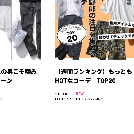
人の男こそ嗜み
【週間ランキング】もっとも
トーン
HOTなコーデ｜TOP20
NEW
2026.08.05
40
POPULAR OUTFITS 7/29~8/4