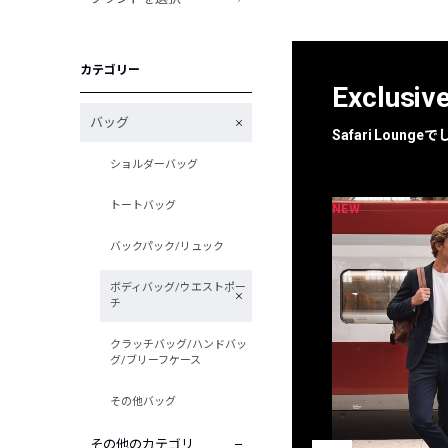
カテゴリー
Exclusiv
バッグ
Safari Loun
ショルダーバッグ
トートバッグ
NEW
NEW
限定
別注
バックパック/リュック
ボディバッグ/ウエストポー
チ
クラッチバッグ/ハンドバッ
グ/ブリーフケース
その他バッグ
その他のカテゴリ