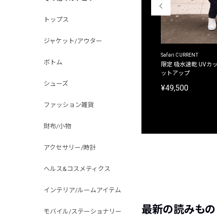
トップス
ジャケット/アウター
ACANTHUS
Safari CURRENT
ボトム
別注限定 フード付き チェックシャツジャケット
限定 吸水速乾 UVカッ
ットアップ
¥31,900
シューズ
¥49,500
ファッション雑貨
財布/小物
アクセサリー/時計
ヘルス&コスメティクス
インテリア/ルームアイテム
最新の読みもの
モバイル/ステーショナリー