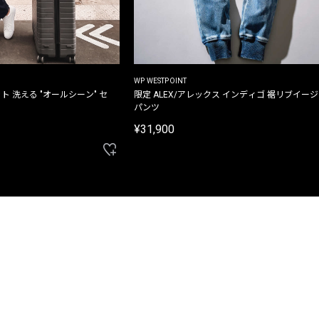
WP WESTPOINT
ト 洗える "オールシーン" セ
限定 ALEX/アレックス インディゴ 裾リブイー
パンツ
¥31,900