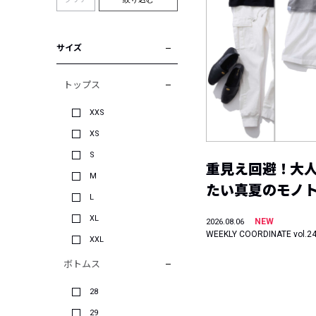
サイズ
トップス
XXS
XS
S
重見え回避！大
M
たい真夏のモノ
L
XL
NEW
2026.08.06
WEEKLY COORDINATE vol.2
XXL
ボトムス
28
29