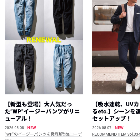
【新型も登場】大人気だっ
【吸水速乾、UV
た”WP”イージーパンツがリニ
るetc.】シーン
ューアル！
セットアップ！
NEW
NEW
2026.08.08
2026.08.07
“WP”のイージーパンツを徹底解説&コーデ
RECOMMEND ITEM vol.33