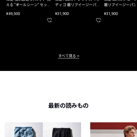
える "オールシーン" セット
ディゴ 裾リブイージーパン
裾リブイージーパン
アップ
ツ
¥49,500
¥31,900
¥31,900
すべて見る
最新の読みもの