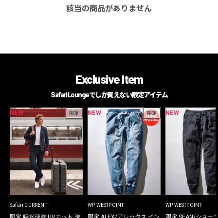
該当の商品がありません
Exclusive Item
Safari Loungeでしか買えない限定アイテム
NEW
NEW
NEW
限定
限定
Safari CURRENT
WP WESTPOINT
WP WESTPOINT
限定 吸水速乾 UVカット 洗
限定 ALEX/アレックス イン
限定 SEAN/ショー