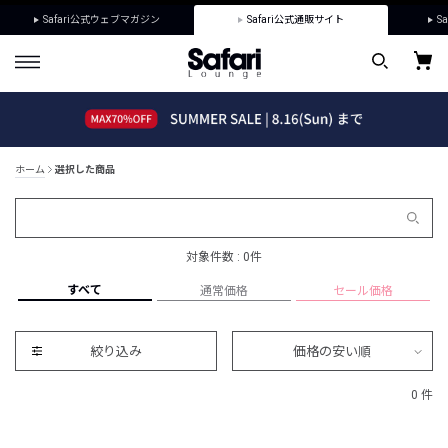
Safari公式ウェブマガジン
Safari公式通販サイト
Sa
ホーム
選択した商品
対象件数 : 0件
すべて
通常価格
セール価格
絞り込み
価格の安い順
0 件