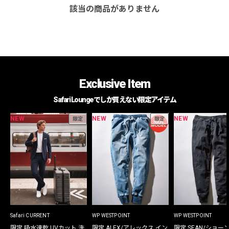
該当の商品がありません
Exclusive Item
Safari Loungeでしか買えない限定アイテム
NEW
NEW
NEW
限定
限定
Safari CURRENT
WP WESTPOINT
WP WESTPOINT
限定 吸水速乾 UVカット 洗
限定 ALEX/アレックス イン
限定 SEAN/ショー