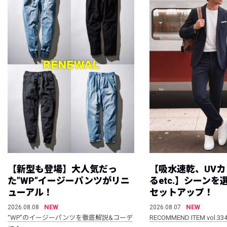
【新型も登場】大人気だっ
【吸水速乾、UV
た”WP”イージーパンツがリニ
るetc.】シーン
ューアル！
セットアップ！
NEW
NEW
2026.08.08
2026.08.07
“WP”のイージーパンツを徹底解説&コーデ
RECOMMEND ITEM vol.33