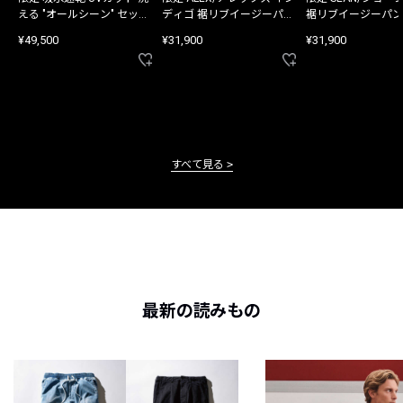
える "オールシーン" セット
ディゴ 裾リブイージーパン
裾リブイージーパン
アップ
ツ
¥49,500
¥31,900
¥31,900
すべて見る
最新の読みもの