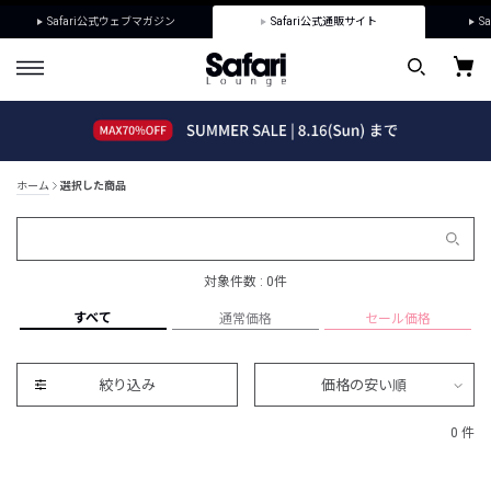
Safari公式ウェブマガジン
Safari公式通販サイト
Sa
ホーム
選択した商品
対象件数 : 0件
すべて
通常価格
セール価格
絞り込み
価格の安い順
0 件