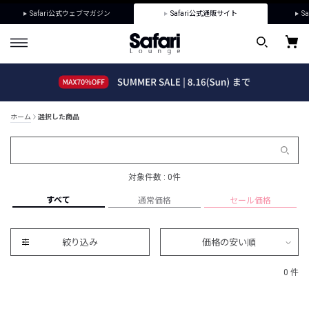
Safari公式ウェブマガジン
Safari公式通販サイト
Sa
ホーム
選択した商品
対象件数 : 0件
すべて
通常価格
セール価格
絞り込み
価格の安い順
0 件