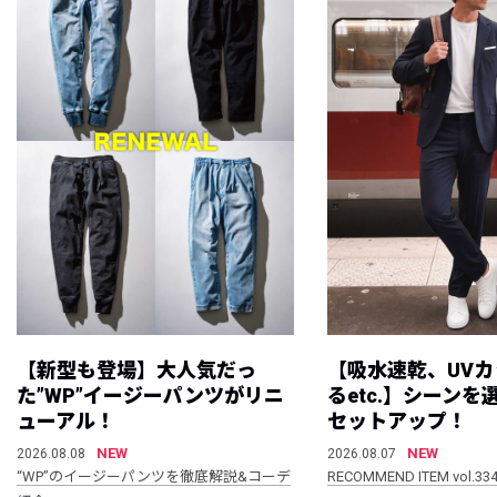
【新型も登場】大人気だっ
【吸水速乾、UV
た”WP”イージーパンツがリニ
るetc.】シーン
ューアル！
セットアップ！
NEW
NEW
2026.08.08
2026.08.07
“WP”のイージーパンツを徹底解説&コーデ
RECOMMEND ITEM vol.33