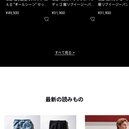
える "オールシーン" セット
ディゴ 裾リブイージーパン
裾リブイージーパン
アップ
ツ
¥49,500
¥31,900
¥31,900
すべて見る
最新の読みもの