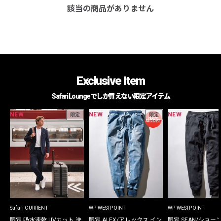
該当の商品がありません
Exclusive Item
Safari Loungeでしか買えない限定アイテム
NEW
NEW
NEW
限定
限定
Safari CURRENT
WP WESTPOINT
WP WESTPOINT
限定 吸水速乾 UVカット 洗
限定 ALEX/アレックス イン
限定 SEAN/ショー