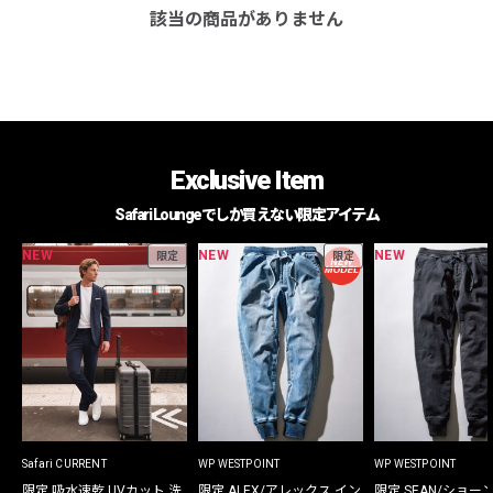
該当の商品がありません
Exclusive Item
Safari Loungeでしか買えない限定アイテム
NEW
NEW
NEW
限定
限定
Safari CURRENT
WP WESTPOINT
WP WESTPOINT
限定 吸水速乾 UVカット 洗
限定 ALEX/アレックス イン
限定 SEAN/ショー