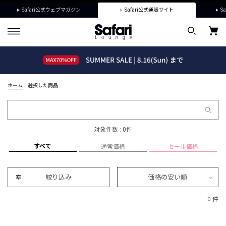
Safari公式ウェブマガジン
Safari公式通販サイト
Sa
ホーム
選択した商品
対象件数 : 0件
すべて
通常価格
セール価格
絞り込み
価格の安い順
0 件