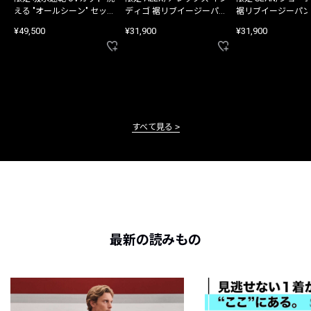
える "オールシーン" セット
ディゴ 裾リブイージーパン
裾リブイージーパン
アップ
ツ
¥49,500
¥31,900
¥31,900
すべて見る
最新の読みもの