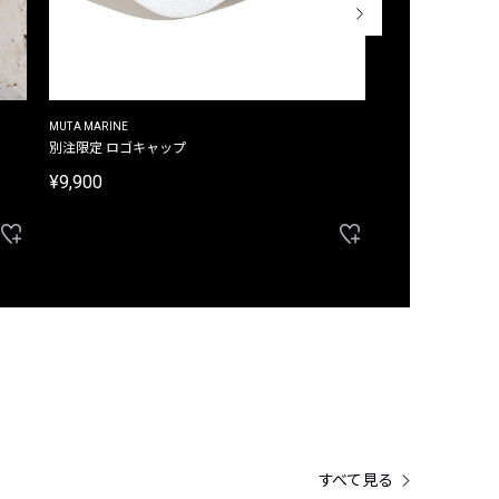
MUTA MARINE
CROSSLEY
ム
別注限定 ロゴキャップ
別注限定 ノースリ
¥9,900
¥8,580
40%OFF
すべて見る