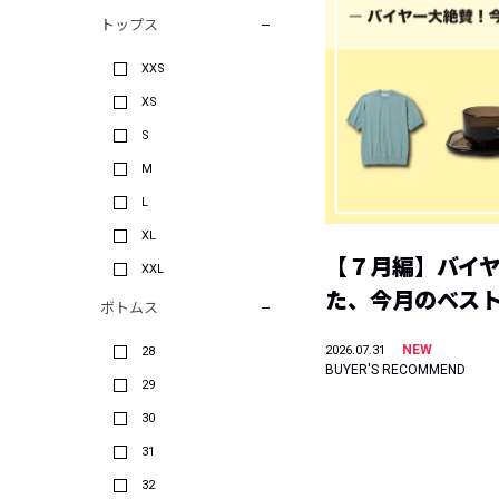
トップス
XXS
XS
S
M
L
XL
【７月編】バイ
XXL
た、今月のベス
ボトムス
NEW
2026.07.31
28
BUYER'S RECOMMEND
29
30
31
32