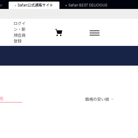
ン
Safari公式通販サイト
Safari BEST DELICIOUS
ログイ
ン・新
規会員
登録
ログイン・新規会員登録
お気に入りアイテム
ガイド
お気に入りブランド
お気に入り記事
最近チェックしたアイテム
格
価格の安い順
ポリシー
関する法律