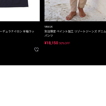
YANUK
コーデュラナイロン 半袖ラッ
別注限定 ペイント加工 リゾートジーンズ デニ
パンツ
¥18,150
50%OFF