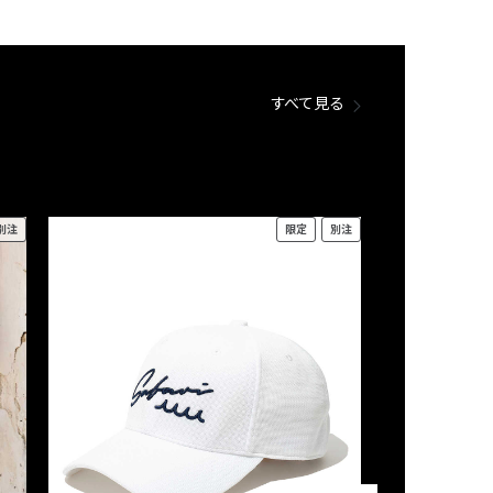
すべて見る
別注
限定
別注