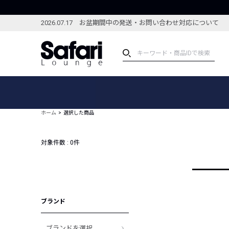
2026.07.17 お盆期間中の発送・お問い合わせ対応について
アイテム
スペシャル
カテゴリーから探す
スペシャルフィーチャ
ホーム
選択した商品
ブランドから探す
特集記事
絞り込んで探す
対象件数 :
0
件
新着アイテム
コーディネート
編集部のおすすめアイテム
編集部のおすすめコー
ランキング
雑誌・カタログ掲載アイテム
ブランド
セール
ブランドを選択