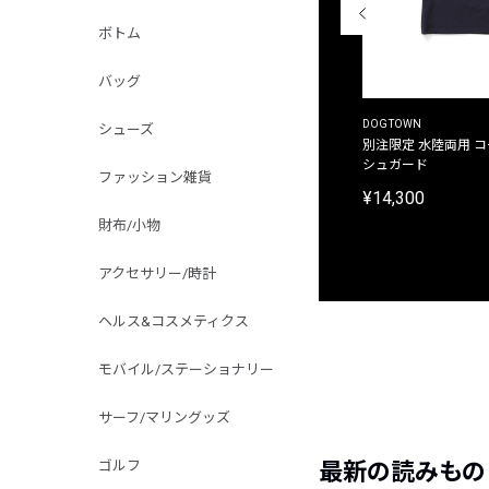
ボトム
バッグ
THE DUFFER OF ST.GEORGE
DOGTOWN
シューズ
別注限定 ピグメントダイ バックプリント サーフ
別注限定 水陸両用 
プリントTシャツ
シュガード
ファッション雑貨
¥9,900
¥14,300
財布/小物
アクセサリー/時計
ヘルス&コスメティクス
モバイル/ステーショナリー
サーフ/マリングッズ
ゴルフ
最新の読みもの