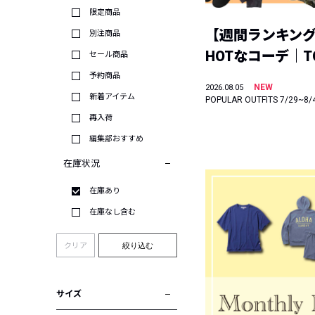
限定商品
【週間ランキン
別注商品
HOTなコーデ｜TO
セール商品
予約商品
NEW
2026.08.05
新着アイテム
POPULAR OUTFITS 7/29~8/
再入荷
編集部おすすめ
在庫状況
在庫あり
在庫なし含む
クリア
絞り込む
サイズ