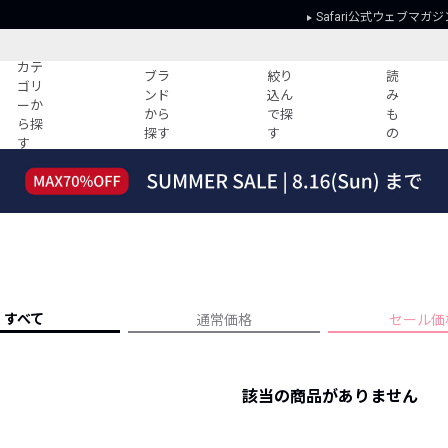
Safari公式ウェブマガジ
カテ
ブラ
絞り
読
ゴリ
ンド
込ん
み
ーか
から
で探
も
ら探
探す
す
の
す
読みもの
ガイド
ー
すべての記事
ショッピング
2026年のイチオシTシャツ！
初めての方
“WP”のイージーパンツを徹底解説&コ
Club Safari
ーデ紹介
よくある質問
HOTなコーデ TOP20
会社概要
すべて
通常価格
セール価
ディネート
新ブランドご紹介！
会員利用規約
人気記事ランキング
プライバシー
バイヤーズ レコメンド
該当の商品がありません
特定商取引に
今週の別注アイテム
ウィークリーコーデ