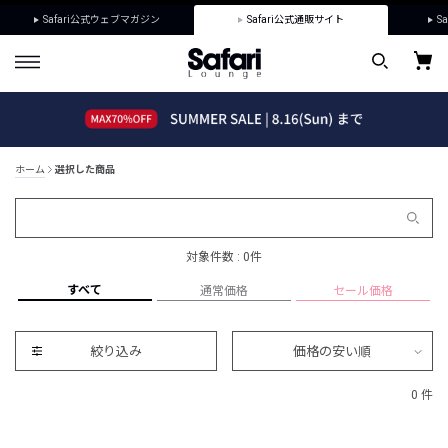
Safari公式ウェブマガジン
Safari公式通販サイト
Sa
ホーム
選択した商品
対象件数 : 0件
すべて
通常価格
セール価格
絞り込み
価格の安い順
0 件