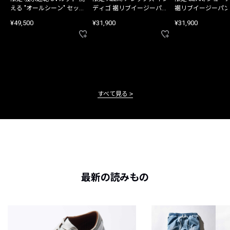
える "オールシーン" セット
ディゴ 裾リブイージーパン
裾リブイージーパン
アップ
ツ
¥49,500
¥31,900
¥31,900
すべて見る
最新の読みもの