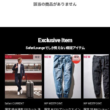
該当の商品がありません
Exclusive Item
Safari Loungeでしか買えない限定アイテム
NEW
NEW
NEW
限定
限定
Safari CURRENT
WP WESTPOINT
WP WESTPOINT
限定 吸水速乾 UVカット 洗
限定 ALEX/アレックス イン
限定 SEAN/ショー