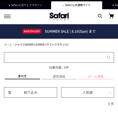
Safari公式ウェブマガジン
Safari公式通販サイト
Sa
ホーム
シャツ | SAFARI LOUNGE (サファリラウンジ)
対象件数 : 0件
すべて
通常価格
セール価格
絞り込み
人気順
0 件