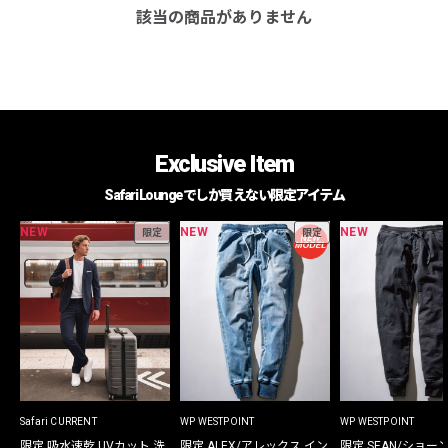
該当の商品がありません
Exclusive Item
Safari Loungeでしか買えない限定アイテム
NEW
NEW
NEW
限定
限定
Safari CURRENT
WP WESTPOINT
WP WESTPOINT
限定 吸水速乾 UVカット 洗
限定 ALEX/アレックス イン
限定 SEAN/ショー