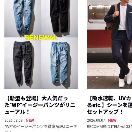
【新型も登場】大人気だっ
【吸水速乾、UV
た”WP”イージーパンツがリニ
るetc.】シーン
ューアル！
セットアップ！
NEW
NEW
2026.08.08
2026.08.07
“WP”のイージーパンツを徹底解説&コーデ
RECOMMEND ITEM vol.33