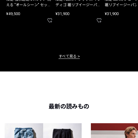
える "オールシーン" セット
ディゴ 裾リブイージーパン
裾リブイージーパン
アップ
ツ
¥49,500
¥31,900
¥31,900
すべて見る
最新の読みもの