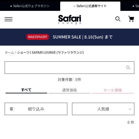
Safari公式ウェブマガジン
Safari公式通販サイト
Sa
ホーム
ショーツ | SAFARI LOUNGE (サファリラウンジ)
対象件数 : 0件
すべて
通常価格
セール価格
絞り込み
人気順
0 件