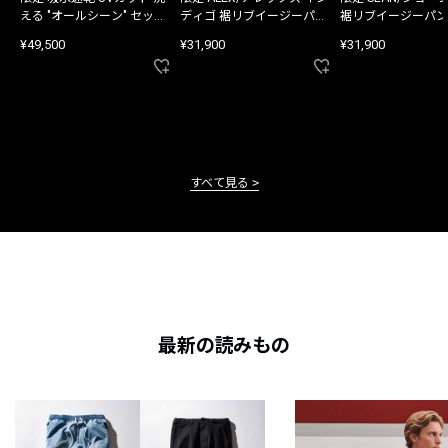
える "オールシーン" セット
ディゴ 裾リブイージーパン
裾リブイージーパン
アップ
ツ
¥49,500
¥31,900
¥31,900
すべて見る
最新の読みもの