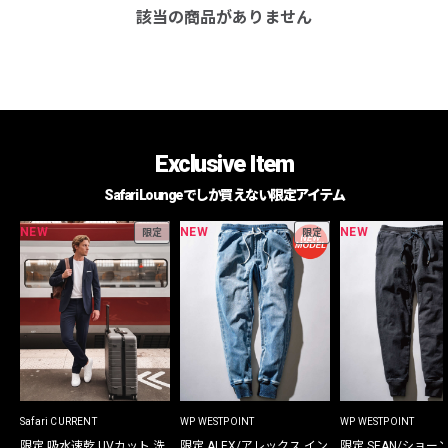
該当の商品がありません
Exclusive Item
Safari Loungeでしか買えない限定アイテム
NEW
NEW
NEW
限定
限定
Safari CURRENT
WP WESTPOINT
WP WESTPOINT
限定 吸水速乾 UVカット 洗
限定 ALEX/アレックス イン
限定 SEAN/ショー