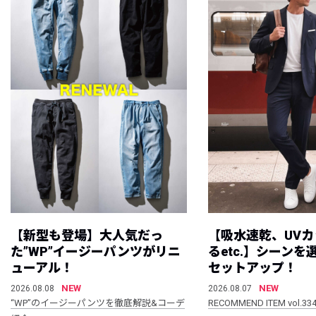
【新型も登場】大人気だっ
【吸水速乾、UV
た”WP”イージーパンツがリニ
るetc.】シーン
ューアル！
セットアップ！
NEW
NEW
2026.08.08
2026.08.07
“WP”のイージーパンツを徹底解説&コーデ
RECOMMEND ITEM vol.33