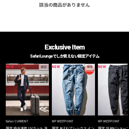
該当の商品がありません
Exclusive Item
Safari Loungeでしか買えない限定アイテム
NEW
NEW
NEW
限定
限定
Safari CURRENT
WP WESTPOINT
WP WESTPOINT
限定 吸水速乾 UVカット 洗
限定 ALEX/アレックス イン
限定 SEAN/ショー