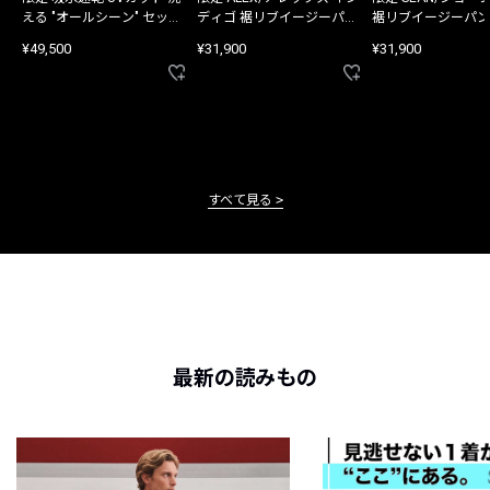
える "オールシーン" セット
ディゴ 裾リブイージーパン
裾リブイージーパン
アップ
ツ
¥49,500
¥31,900
¥31,900
すべて見る
最新の読みもの