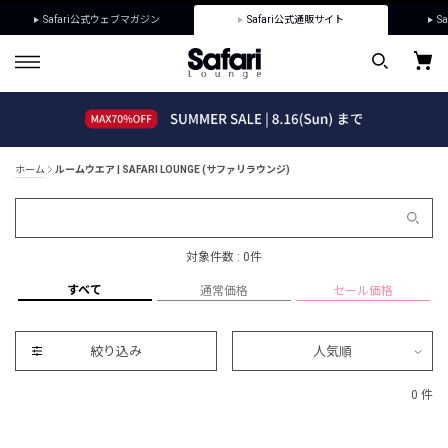
Safari公式ウェブマガジン
Safari公式通販サイト
Sa
ホーム
ルームウエア | SAFARI LOUNGE (サファリラウンジ)
対象件数 : 0件
すべて
通常価格
セール価格
絞り込み
人気順
0 件