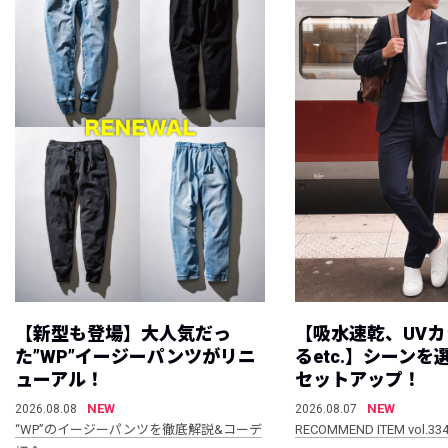
【新型も登場】大人気だっ
【吸水速乾、UV
た”WP”イージーパンツがリニ
るetc.】シーン
ューアル！
セットアップ！
NEW
NEW
2026.08.08
2026.08.07
“WP”のイージーパンツを徹底解説&コーデ
RECOMMEND ITEM vol.33