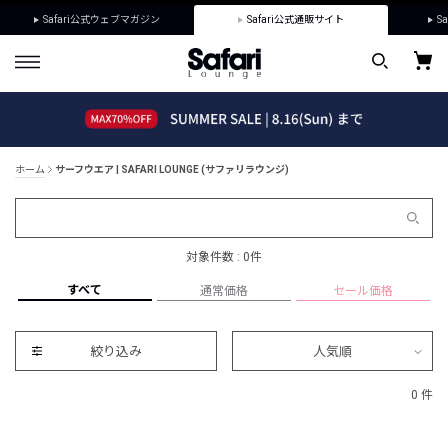
Safari公式ウェブマガジン
Safari公式通販サイト
Sa
ホーム
サーフウエア | SAFARI LOUNGE (サファリラウンジ)
対象件数 : 0件
すべて
通常価格
セール価格
絞り込み
人気順
0 件