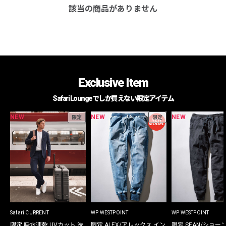
該当の商品がありません
Exclusive Item
Safari Loungeでしか買えない限定アイテム
NEW
NEW
NEW
限定
限定
Safari CURRENT
WP WESTPOINT
WP WESTPOINT
限定 吸水速乾 UVカット 洗
限定 ALEX/アレックス イン
限定 SEAN/ショー