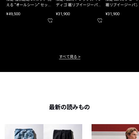
える "オールシーン" セット
ディゴ 裾リブイージーパン
裾リブイージーパン
アップ
ツ
¥49,500
¥31,900
¥31,900
すべて見る
最新の読みもの