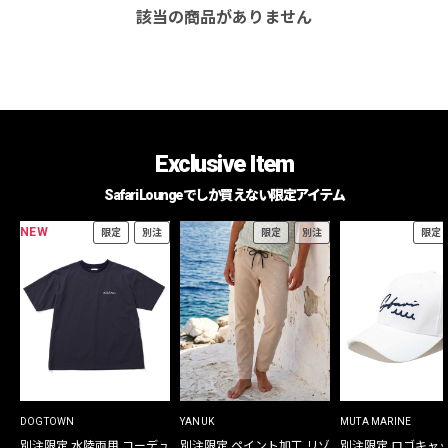
該当の商品がありません
Exclusive Item
Safari Loungeでしか買えない限定アイテム
NEW
限定
別注
限定
別注
限定
DOGTOWN
YANUK
MUTA MARINE
別注限定 水陸両用 コーデュ
別注限定 ペイント加工 リゾ
別注限定 ロゴキャ