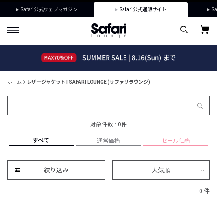
Safari公式ウェブマガジン
Safari公式通販サイト
Sa
ホーム
レザージャケット | SAFARI LOUNGE (サファリラウンジ)
対象件数 : 0件
すべて
通常価格
セール価格
絞り込み
人気順
0 件