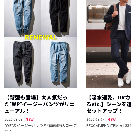
【新型も登場】大人気だっ
【吸水速乾、UV
た”WP”イージーパンツがリニ
るetc.】シーン
ューアル！
セットアップ！
NEW
NEW
2026.08.08
2026.08.07
“WP”のイージーパンツを徹底解説&コーデ
RECOMMEND ITEM vol.33