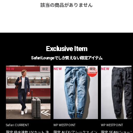
該当の商品がありません
Exclusive Item
Safari Loungeでしか買えない限定アイテム
NEW
NEW
NEW
限定
限定
Safari CURRENT
WP WESTPOINT
WP WESTPOINT
限定 吸水速乾 UVカット 洗
限定 ALEX/アレックス イン
限定 SEAN/ショー