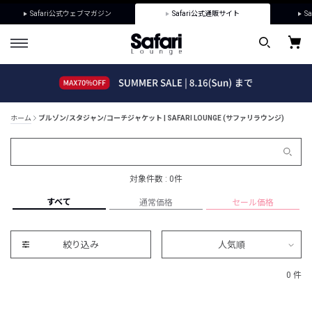
Safari公式ウェブマガジン
Safari公式通販サイト
Sa
ホーム
ブルゾン/スタジャン/コーチジャケット | SAFARI LOUNGE (サファリラウンジ)
対象件数 : 0件
すべて
通常価格
セール価格
絞り込み
人気順
0 件