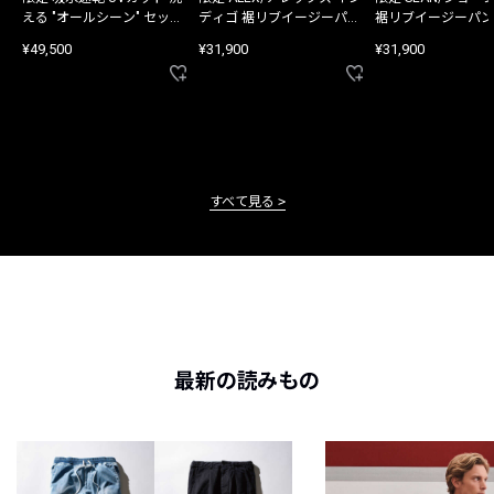
える "オールシーン" セット
ディゴ 裾リブイージーパン
裾リブイージーパン
アップ
ツ
¥49,500
¥31,900
¥31,900
すべて見る
最新の読みもの