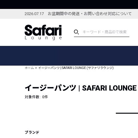
2026.07.17 お盆期間中の発送・お問い合わせ対応について
アイテム
スペシャル
カテゴリーから探す
スペシャルフィーチャ
ホーム
イージーパンツ | SAFARI LOUNGE (サファリラウンジ)
ブランドから探す
特集記事
絞り込んで探す
イージーパンツ | SAFARI LOUN
新着アイテム
コーディネート
編集部のおすすめアイテム
対象件数 :
0
件
編集部のおすすめコー
ランキング
雑誌・カタログ掲載アイテム
セール
ブランド