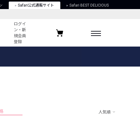
ン
Safari公式通販サイト
Safari BEST DELICIOUS
ログイ
ン・新
規会員
登録
ログイン・新規会員登録
お気に入りアイテム
ガイド
お気に入りブランド
お気に入り記事
最近チェックしたアイテム
格
人気順
ポリシー
関する法律