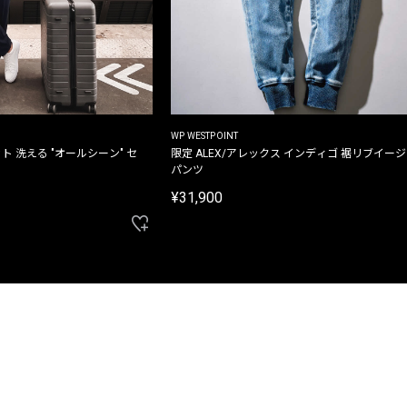
WP WESTPOINT
ト 洗える "オールシーン" セ
限定 ALEX/アレックス インディゴ 裾リブイー
パンツ
¥31,900