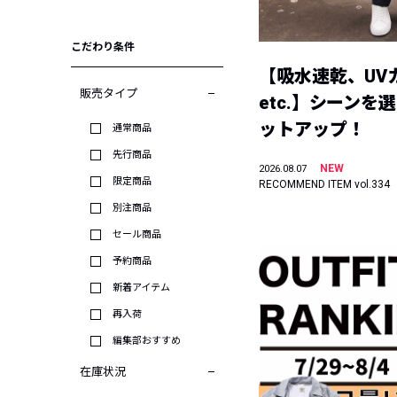
こだわり条件
【吸水速乾、UV
販売タイプ
etc.】シーンを
ットアップ！
通常商品
先行商品
NEW
2026.08.07
限定商品
RECOMMEND ITEM vol.334
別注商品
セール商品
予約商品
新着アイテム
再入荷
編集部おすすめ
在庫状況