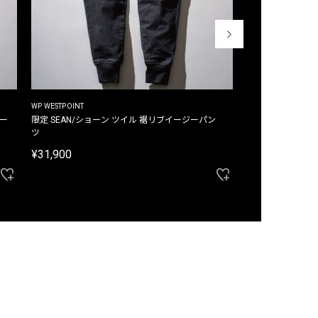
WP WESTPOINT
WP WESTPOINT
ジー
限定 SEAN/ショーン ツイル 裾リブイージーパン
限定 DAVID/デイヴィッド インデ
ツ
イージーパンツ
¥31,900
¥33,000