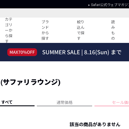
Safari公式ウェブマガジ
カテ
ブラ
絞り
読
ゴリ
ンド
込ん
み
ーか
から
で探
も
ら探
探す
す
の
す
読みもの
ガイド
ー
すべての記事
ショッピング
2026年のイチオシTシャツ！
初めての方
“WP”のイージーパンツを徹底解説&コ
Club Safari
ーデ紹介
GE (サファリラウンジ)
よくある質問
HOTなコーデ TOP20
会社概要
ディネート
新ブランドご紹介！
会員利用規約
すべて
通常価格
セール価
人気記事ランキング
プライバシー
バイヤーズ レコメンド
特定商取引に
今週の別注アイテム
該当の商品がありません
ウィークリーコーデ