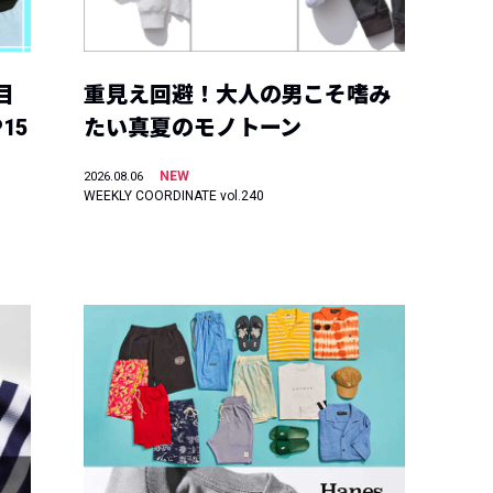
目
重見え回避！大人の男こそ嗜み
15
たい真夏のモノトーン
NEW
2026.08.06
WEEKLY COORDINATE vol.240