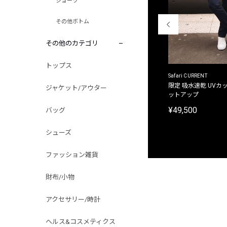
ショーツ
その他ボトム
その他のカテゴリ
トップス
ACANTHUS
Safari CURRENT
別注限定 フード付き チェックシャツジャケット
限定 吸水速乾 UVカッ
ジャケット/アウター
ットアップ
¥31,900
¥49,500
バッグ
シューズ
ファッション雑貨
財布/小物
アクセサリー/時計
ヘルス&コスメティクス