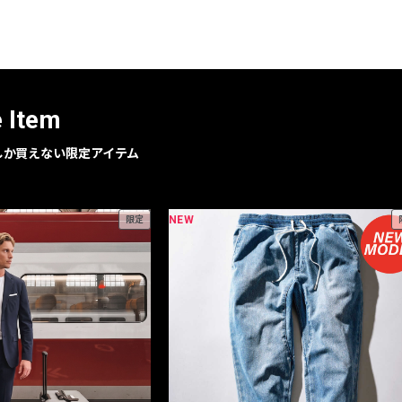
レコメンドアイテム
ピックアップアイテム
フォーカスブランド
セールおすすめアイテム
e Item
人気アイテム TOP 15
geでしか買えない限定アイテム
NEW
限定