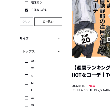
在庫あり
在庫なし含む
クリア
絞り込む
サイズ
トップス
XXS
【週間ランキン
XS
HOTなコーデ｜TO
S
M
NEW
2026.08.05
POPULAR OUTFITS 7/29~8/
L
XL
XXL