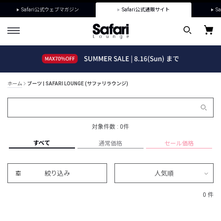
Safari公式ウェブマガジン
Safari公式通販サイト
Sa
ホーム
ブーツ | SAFARI LOUNGE (サファリラウンジ)
対象件数 : 0件
すべて
通常価格
セール価格
絞り込み
人気順
0 件