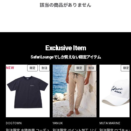
該当の商品がありません
Exclusive Item
Safari Loungeでしか買えない限定アイテム
NEW
限定
別注
限定
別注
限定
DOGTOWN
YANUK
MUTA MARINE
別注限定 水陸両用 コーデュ
別注限定 ペイント加工 リゾ
別注限定 ロゴキャ