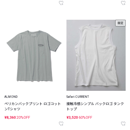
限定
ALMOND
Safari CURRENT
ペリカンバックプリント ロゴコット
接触冷感シンプル バックロゴ タンク
ンTシャツ
トップ
¥8,360
20%OFF
¥3,520
60%OFF