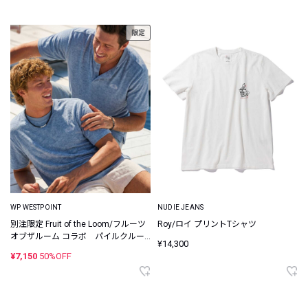
限定
WP WESTPOINT
NUDIE JEANS
別注限定 Fruit of the Loom/フルーツ
Roy/ロイ プリントTシャツ
オブザルーム コラボ パイルクルー
¥14,300
ネック×ヘンリーネック パックTシャ
¥7,150
50%OFF
ツ