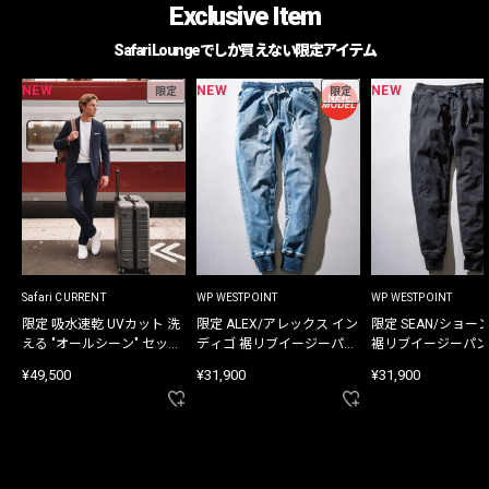
Exclusive Item
Safari Loungeでしか買えない限定アイテム
NEW
NEW
NEW
限定
限定
Safari CURRENT
WP WESTPOINT
WP WESTPOINT
限定 吸水速乾 UVカット 洗
限定 ALEX/アレックス イン
限定 SEAN/ショー
える "オールシーン" セット
ディゴ 裾リブイージーパン
裾リブイージーパン
アップ
ツ
¥49,500
¥31,900
¥31,900