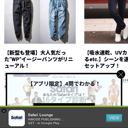
【新型も登場】大人気だっ
【吸水速乾、UV
た”WP”イージーパンツがリニ
るetc.】シーン
ューアル！
セットアップ！
NEW
NEW
2026.08.08
2026.08.07
“WP”のイージーパンツを徹底解説&コーデ
RECOMMEND ITEM vol.33
【アプリ限定】4問でわかる！
紹介
あなたの"Safariタイプ"は？
すべて見る
詳しくはこちら ＞
×
Safari Lounge
VIEW
HINODE PUBLISHING ..
GET - In Google Play