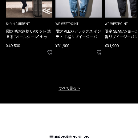
Safari CURRENT
WP WESTPOINT
WP WESTPOINT
限定 吸水速乾 UVカット 洗
限定 ALEX/アレックス イン
限定 SEAN/ショー
える "オールシーン" セット
ディゴ 裾リブイージーパン
裾リブイージーパン
アップ
ツ
¥49,500
¥31,900
¥31,900
すべて見る