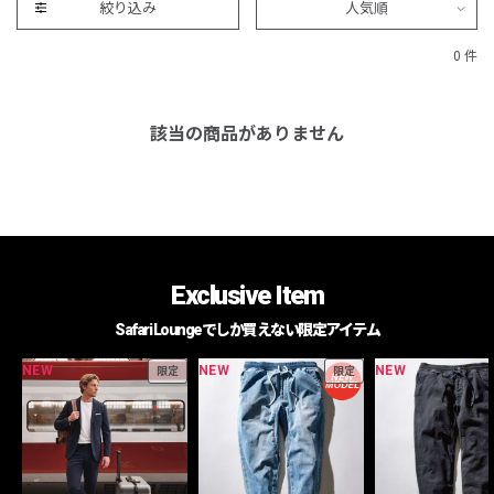
絞り込み
人気順
0 件
該当の商品がありません
Exclusive Item
Safari Loungeでしか買えない限定アイテム
NEW
NEW
NEW
限定
限定