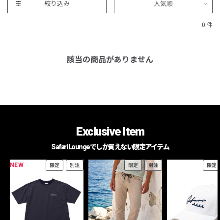
絞り込み
人気順
0 件
該当の商品がありません
Exclusive Item
Safari Loungeでしか買えない限定アイテム
NEW
限定
別注
限定
別注
限定