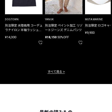
DOGTOWN
YANUK
MUTA MARINE
別注限定 水陸両用 コーデュ
別注限定 ペイント加工 リゾ
別注限定 ロゴキャ
ラナイロン 半袖ラッシュガ
ートジーンズ デニムパンツ
¥9,900
ード
¥14,300
¥18,150
50%OFF
すべて見る